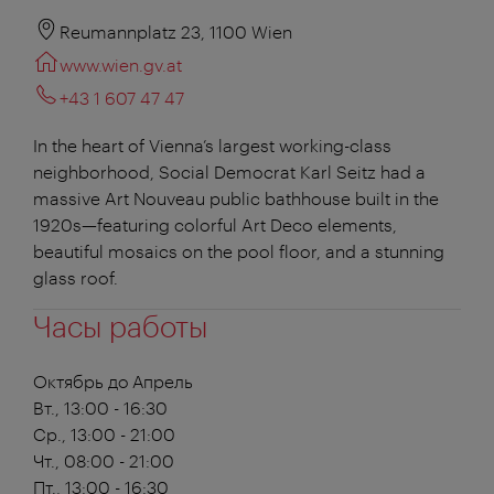
Reumannplatz 23, 1100 Wien
www.wien.gv.at
+43 1 607 47 47
In the heart of Vienna’s largest working-class
neighborhood, Social Democrat Karl Seitz had a
massive Art Nouveau public bathhouse built in the
1920s—featuring colorful Art Deco elements,
beautiful mosaics on the pool floor, and a stunning
glass roof.
Часы работы
Октябрь до Апрель
Вт., 13:00 - 16:30
Ср., 13:00 - 21:00
Чт., 08:00 - 21:00
Пт., 13:00 - 16:30