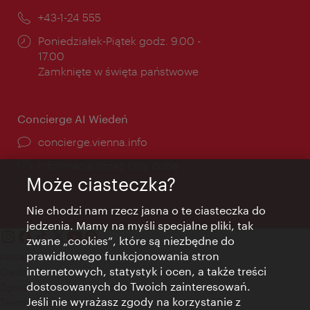
mail:
Telefon:
+43-1-24 555
Godziny
Poniedziałek-Piątek godz. 9.00 -
otwarcia:
17.00
Zamknięte w święta państwowe
Concierge AI Wiedeń
concierge.vienna.info
Informacje przez całą dobę
Może ciasteczka?
Nie chodzi nam rzecz jasna o te ciasteczka do
jedzenia. Mamy na myśli specjalne pliki, tak
zwane „cookies”, które są niezbędne do
prawidłowego funkcjonowania stron
Kontakt
internetowych, statystyk i ocen, a także treści
Credits
dostosowanych do Twoich zainteresowań.
Zgoda na przetwarzanie danych osobowych
Jeśli nie wyrażasz zgody na korzystanie z
Terms of Use