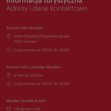
Adresy i dane kontaktowe
Tourist-Info Wiedeń
Miejsce:
Albertinaplatz/Maysedergasse
1010 Wiedeń
Godziny
Codziennie od 09.00 do 18.00
otwarcia:
Tourist-Info Lotnisko Wiedeń
Miejsce:
w hali przylotów
Godziny
Codziennie od 09.00 do 18.00
otwarcia:
Wiedeń Hotele & Info
E-
info@wien.info