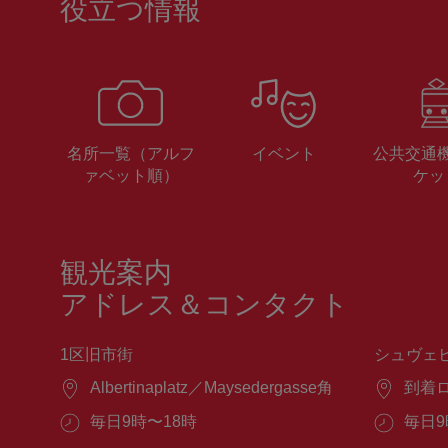
役立つ情報
名所一覧（アルフ
イベント
公共交通
ァベット順）
ケッ
観光案内
アドレス＆コンタクト
1区旧市街
シュヴェ
場
Albertinaplatz／Maysedergasse角
場
到着
所：
所：
営
毎日9時〜18時
営
毎日9
業
業