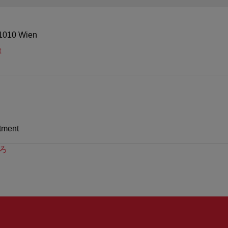
 1010 Wien
t
tment
ろ