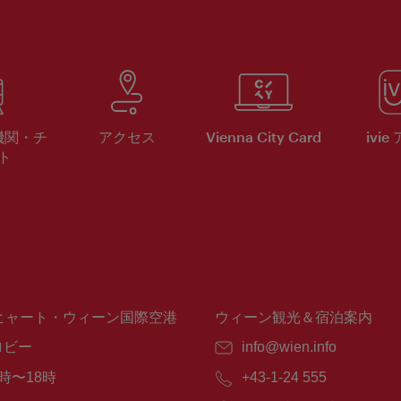
機関・チ
アクセス
Vienna City Card
ivie
ト
ヒャート・ウィーン国際空港
ウィーン観光＆宿泊案内
ロビー
E
info@wien.info
メ
時〜18時
電
+43-1-24 555
ー
話