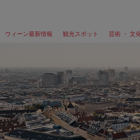
メ
こ
何
ウィーン最新情報
観光スポット
芸術 ・ 文
ニ
の
を
ュ
ペ
お
ー
ー
探
へ
ジ
し
の
で
ト
す
ッ
か？
プ
へ