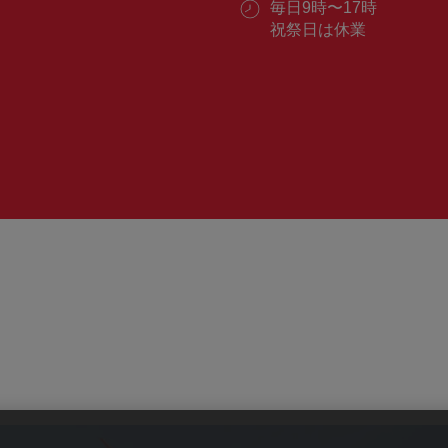
ル：
営
毎日9時〜17時
番
業
祝祭日は休業
号：
時
間：