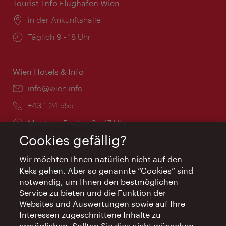
Tourist-Info Flughafen Wien
Ort:
in der Ankunftshalle
Öffnungszeiten:
Täglich 9 - 18 Uhr
Wien Hotels & Info
Email:
info@wien.info
Telefon:
+43-1-24 555
Öffnungszeiten:
Montag - Freitag 9 – 17 Uhr
Feiertags geschlossen
Cookies gefällig?
Wir möchten Ihnen natürlich nicht auf den
AI Concierge Wien
Keks gehen. Aber so genannte “Cookies” sind
notwendig, um Ihnen den bestmöglichen
Ort:
concierge.wien.info
Service zu bieten und die Funktion der
Öffnungszeiten:
Informationen rund um die Uhr
Websites und Auswertungen sowie auf Ihre
Interessen zugeschnittene Inhalte zu
ermöglichen. Sollten Sie dies nicht wünschen,