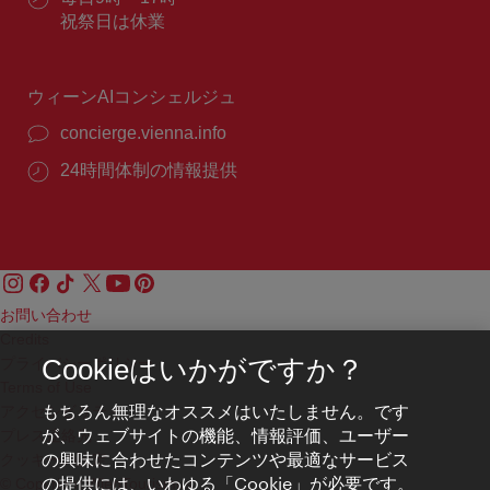
番
業
祝祭日は休業
号：
時
間：
ウィーンAIコンシェルジュ
concierge.vienna.info
24時間体制の情報提供
お問い合わせ
Credits
プライバシーポリシー
Cookieはいかがですか？
Terms of Use
もちろん無理なオススメはいたしません。です
アクセシビリティ
が、ウェブサイトの機能、情報評価、ユーザー
プレス連絡先
の興味に合わせたコンテンツや最適なサービス
クッキーの設定
の提供には、いわゆる「Cookie」が必要です。
© Copyright WienTourismus