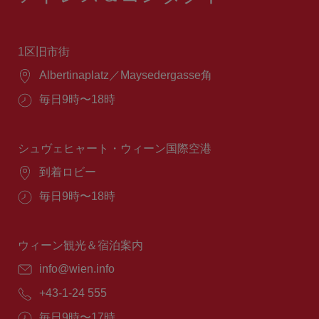
1区旧市街
場
Albertinaplatz／Maysedergasse角
所：
営
毎日9時〜18時
業
時
間：
シュヴェヒャート・ウィーン国際空港
場
到着ロビー
所：
営
毎日9時〜18時
業
時
間：
ウィーン観光＆宿泊案内
E
info@wien.info
メ
電
+43-1-24 555
ー
話
ル：
営
毎日9時〜17時