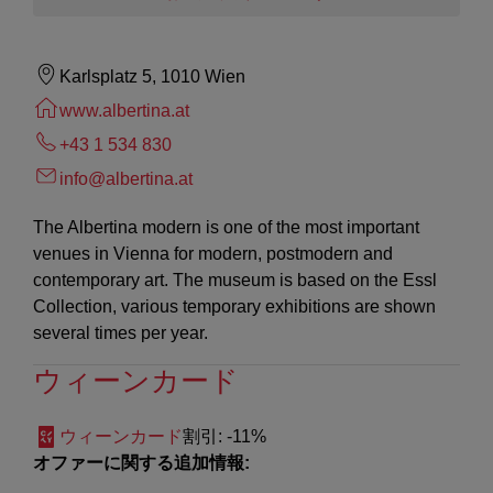
Karlsplatz 5, 1010 Wien
www.albertina.at
+43 1 534 830
info@albertina.at
The Albertina modern is one of the most important
venues in Vienna for modern, postmodern and
contemporary art. The museum is based on the Essl
Collection, various temporary exhibitions are shown
several times per year.
ウィーンカード
ウィーンカード
割引
: -11%
オファーに関する追加情報: