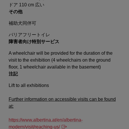
ドア 110 cm 広い
その他
補助犬同伴可
バリアフリートイレ
障害者向け特別サービス
A wheelchair will be provided for the duration of the
visit to the exhibition (4 wheelchairs on the ground
floor, 1 wheelchair available in the basement)
注記
Lift to all exhibitions
Further information on accessible visits can be found
at:
https://www.albertina.at/en/albertina-
modern/visit/reaching-us/