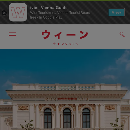
ivie - Vienna Guide
View
WienTourismus / Vienna Tourist Board
free - In Google Play
メ
検
ニ
索
ュ
メ
こ
す
ー
る
ニ
の
の
ュ
ペ
表
ー
ー
示・
非
へ
ジ
表
の
示
ト
ッ
プ
へ