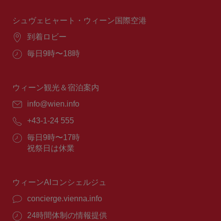
時
間：
シュヴェヒャート・ウィーン国際空港
場
到着ロビー
所：
営
毎日9時〜18時
業
時
間：
ウィーン観光＆宿泊案内
E
info@wien.info
メ
電
+43-1-24 555
ー
話
ル：
営
毎日9時〜17時
番
業
祝祭日は休業
号：
時
間：
ウィーンAIコンシェルジュ
concierge.vienna.info
24時間体制の情報提供