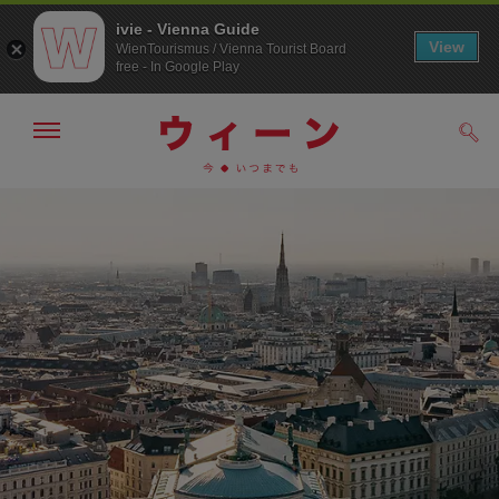
ivie - Vienna Guide
View
WienTourismus / Vienna Tourist Board
free - In Google Play
メ
検
ニ
索
ュ
メ
こ
す
ー
る
ニ
の
の
ュ
ペ
表
ー
ー
示・
非
へ
ジ
表
の
示
ト
ッ
プ
へ