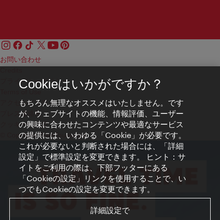
お問い合わせ
Credits
プライバシーポリシー
Cookieはいかがですか？
Terms of Use
もちろん無理なオススメはいたしません。です
アクセシビリティ
が、ウェブサイトの機能、情報評価、ユーザー
プレス連絡先
の興味に合わせたコンテンツや最適なサービス
クッキーの設定
の提供には、いわゆる「Cookie」が必要です。
© Copyright WienTourismus
これが必要ないと判断された場合には、「詳細
設定」で標準設定を変更できます。 ヒント：サ
イトをご利用の際は、下部フッターにある
「Cookieの設定」リンクを使用することで、い
つでもCookieの設定を変更できます。
詳細設定で