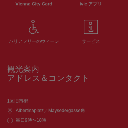
Vienna City Card
ivie アプリ
バリアフリーのウィーン
サービス
観光案内
アドレス＆コンタクト
1区旧市街
場
Albertinaplatz／Maysedergasse角
所：
営
毎日9時〜18時
業