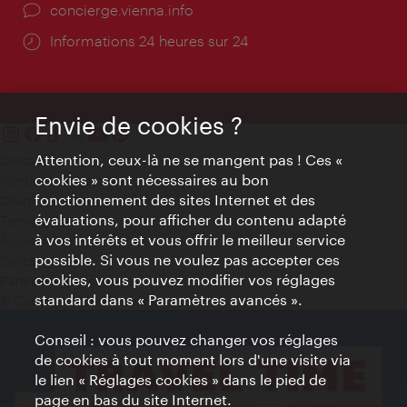
Ort:
concierge.vienna.info
Öffnungszeiten:
Informations 24 heures sur 24
Envie de cookies ?
Attention, ceux-là ne se mangent pas ! Ces «
Contact
cookies » sont nécessaires au bon
Mentions obligatoires
fonctionnement des sites Internet et des
Charte sur le respect de la vie privée
évaluations, pour afficher du contenu adapté
Terms of Use
à vos intérêts et vous offrir le meilleur service
Accessibilité
possible. Si vous ne voulez pas accepter ces
Contact presse
cookies, vous pouvez modifier vos réglages
Paramètres de cookies
standard dans « Paramètres avancés ».
© Copyright WienTourismus
Conseil : vous pouvez changer vos réglages
de cookies à tout moment lors d'une visite via
le lien « Réglages cookies » dans le pied de
page en bas du site Internet.