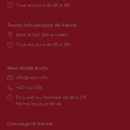
Horaires
Tous les jours de 9h à 18h
d'ouverture:
Tourist-Info aéroport de Vienne
Lieu:
dans le hall des arrivées
Horaires
Tous les jours de 9h à 18h
d'ouverture:
Wien Hotels & Info
E-
info@wien.info
mail:
Téléphone:
+43-1-24 555
Horaires
Du Lundi au Vendredi de 9h à 17h
d'ouverture:
Fermé les jours fériés
Concierge IA Vienne