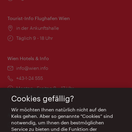
Tourist-Info Flughafen Wien
Ort:
in der Ankunftshalle
Öffnungszeiten:
Täglich 9 - 18 Uhr
Wien Hotels & Info
Email:
info@wien.info
Telefon:
+43-1-24 555
Öffnungszeiten:
Montag - Freitag 9 – 17 Uhr
Feiertags geschlossen
Cookies gefällig?
Wir möchten Ihnen natürlich nicht auf den
AI Concierge Wien
Keks gehen. Aber so genannte “Cookies” sind
notwendig, um Ihnen den bestmöglichen
Ort:
concierge.wien.info
Service zu bieten und die Funktion der