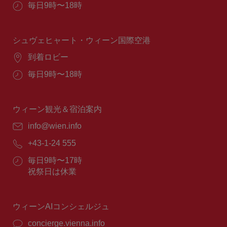
営
毎日9時〜18時
業
時
間：
シュヴェヒャート・ウィーン国際空港
場
到着ロビー
所：
営
毎日9時〜18時
業
時
間：
ウィーン観光＆宿泊案内
E
info@wien.info
メ
電
+43-1-24 555
ー
話
ル：
営
毎日9時〜17時
番
業
祝祭日は休業
号：
時
間：
ウィーンAIコンシェルジュ
concierge.vienna.info