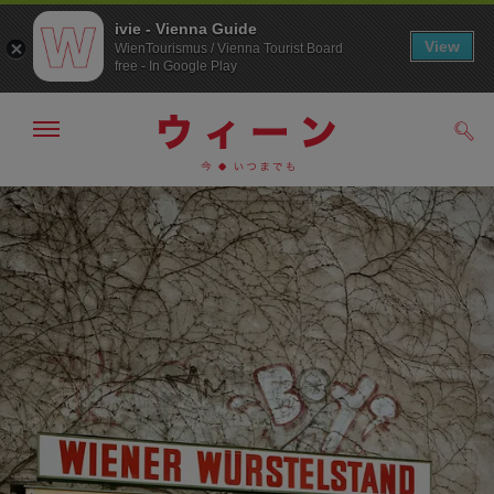
ivie - Vienna Guide
View
WienTourismus / Vienna Tourist Board
free - In Google Play
メ
検
ニ
索
ュ
メ
こ
す
ー
る
ニ
の
の
ュ
ペ
表
ー
ー
示・
非
へ
ジ
表
の
示
ト
ッ
プ
へ