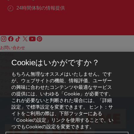
24時間体制の情報提供
お問い合わせ
Credits
プライバシーポリシー
Cookieはいかがですか？
Terms of Use
もちろん無理なオススメはいたしません。です
アクセシビリティ
が、ウェブサイトの機能、情報評価、ユーザー
プレス連絡先
の興味に合わせたコンテンツや最適なサービス
クッキーの設定
の提供には、いわゆる「Cookie」が必要です。
© Copyright WienTourismus
これが必要ないと判断された場合には、「詳細
設定」で標準設定を変更できます。 ヒント：サ
イトをご利用の際は、下部フッターにある
「Cookieの設定」リンクを使用することで、い
つでもCookieの設定を変更できます。