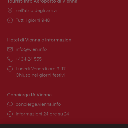
Tourist-Info Aeroporto di Vienna
Posizione:
nell’atrio degli arrivi
Orari
Tutti i giorni 9-18
di
apertura:
Hotel di Vienna e informazioni
Email:
info@wien.info
Telefono:
+43-1-24 555
Orari
Lunedì-Venerdì ore 9–17
di
Chiuso nei giorni festivi
apertura:
Concierge IA Vienna
Ort:
concierge.vienna.info
Öffnungszeiten:
Informazioni 24 ore su 24