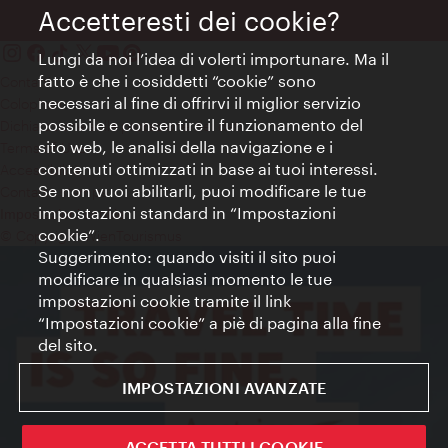
Accetteresti dei cookie?
Lungi da noi l’idea di volerti importunare. Ma il
fatto è che i cosiddetti “cookie” sono
Contatti
necessari al fine di offrirvi il miglior servizio
Colophon
possibile e consentire il funzionamento del
Dichiarazione sulla protezione dei dati
sito web, le analisi della navigazione e i
Terms of Use
contenuti ottimizzati in base ai tuoi interessi.
Accessibilità
Se non vuoi abilitarli, puoi modificare le tue
Contatto stampa
impostazioni standard in “Impostazioni
Impostazioni cookie
cookie”.
© Copyright WienTourismus
Suggerimento: quando visiti il sito puoi
modificare in qualsiasi momento le tue
impostazioni cookie tramite il link
“Impostazioni cookie” a piè di pagina alla fine
del sito.
IMPOSTAZIONI AVANZATE
ACCETTA TUTTI I COOKIE