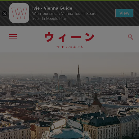
ivie - Vienna Guide
View
WienTourismus / Vienna Tourist Board
free - In Google Play
メ
検
ニ
索
ュ
メ
こ
す
ー
る
ニ
の
の
ュ
ペ
表
ー
ー
示・
非
へ
ジ
表
の
示
ト
ッ
プ
へ