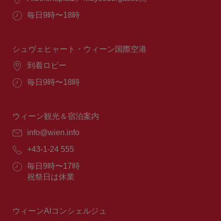
所：
営
毎日9時〜18時
業
時
間：
シュヴェヒャート・ウィーン国際空港
場
到着ロビー
所：
営
毎日9時〜18時
業
時
間：
ウィーン観光＆宿泊案内
E
info@wien.info
メ
電
+43-1-24 555
ー
話
ル：
営
毎日9時〜17時
番
業
祝祭日は休業
号：
時
間：
ウィーンAIコンシェルジュ