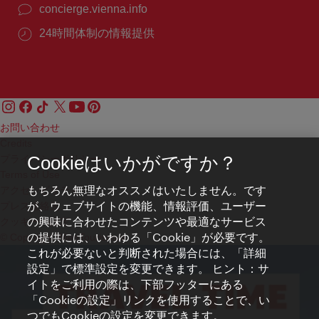
concierge.vienna.info
24時間体制の情報提供
お問い合わせ
Credits
プライバシーポリシー
Cookieはいかがですか？
Terms of Use
もちろん無理なオススメはいたしません。です
アクセシビリティ
が、ウェブサイトの機能、情報評価、ユーザー
プレス連絡先
の興味に合わせたコンテンツや最適なサービス
クッキーの設定
の提供には、いわゆる「Cookie」が必要です。
© Copyright WienTourismus
これが必要ないと判断された場合には、「詳細
設定」で標準設定を変更できます。 ヒント：サ
イトをご利用の際は、下部フッターにある
「Cookieの設定」リンクを使用することで、い
つでもCookieの設定を変更できます。