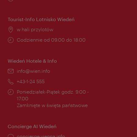
otwarcia:
Tourist-Info Lotnisko Wiedeń
Miejsce:
w hali przylotów
Godziny
Codziennie od 09.00 do 18.00
otwarcia:
Wiedeń Hotele & Info
E-
info@wien.info
mail:
Telefon:
+43-1-24 555
Godziny
Poniedziałek-Piątek godz. 9.00 -
otwarcia:
17.00
Zamknięte w święta państwowe
Concierge AI Wiedeń
concierge.vienna.info