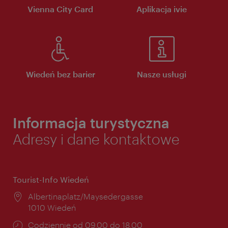
Vienna City Card
Aplikacja ivie
Wiedeń bez barier
Nasze usługi
Informacja turystyczna
Adresy i dane kontaktowe
Tourist-Info Wiedeń
Miejsce:
Albertinaplatz/Maysedergasse
1010 Wiedeń
Godziny
Codziennie od 09.00 do 18.00