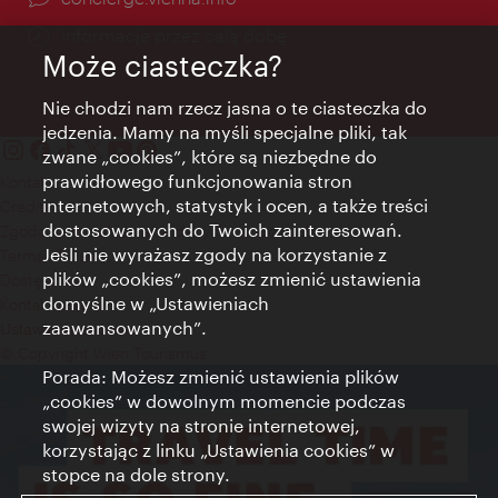
Informacje przez całą dobę
Może ciasteczka?
Nie chodzi nam rzecz jasna o te ciasteczka do
jedzenia. Mamy na myśli specjalne pliki, tak
zwane „cookies”, które są niezbędne do
prawidłowego funkcjonowania stron
Kontakt
internetowych, statystyk i ocen, a także treści
Credits
dostosowanych do Twoich zainteresowań.
Zgoda na przetwarzanie danych osobowych
Jeśli nie wyrażasz zgody na korzystanie z
Terms of Use
plików „cookies”, możesz zmienić ustawienia
Dostępność
domyślne w „Ustawieniach
Kontakt prasowy
zaawansowanych”.
Ustawienia cookies
© Copyright Wien Tourismus
Porada: Możesz zmienić ustawienia plików
„cookies” w dowolnym momencie podczas
swojej wizyty na stronie internetowej,
korzystając z linku „Ustawienia cookies” w
stopce na dole strony.