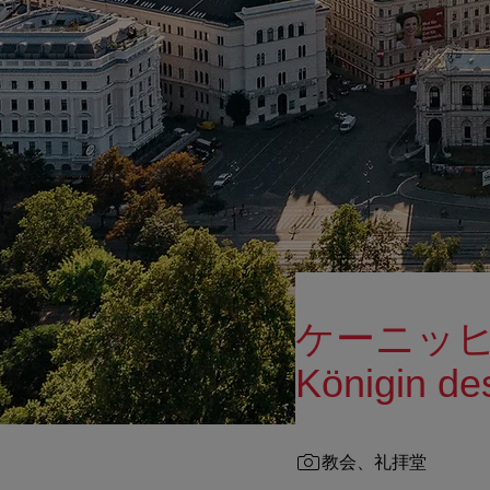
ケーニッヒ
Königin de
教会、礼拝堂