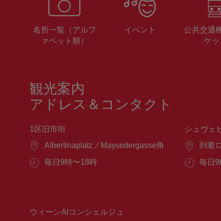
名所一覧（アルフ
イベント
公共交通
ァベット順）
ケッ
観光案内
アドレス＆コンタクト
1区旧市街
シュヴェ
場
Albertinaplatz／Maysedergasse角
場
到着
所：
所：
営
毎日9時〜18時
営
毎日9
業
業
時
時
間：
間：
ウィーンAIコンシェルジュ