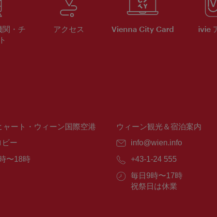
機関・チ
アクセス
Vienna City Card
ivie
ト
ヒャート・ウィーン国際空港
ウィーン観光＆宿泊案内
ロビー
E
info@wien.info
メ
時〜18時
電
+43-1-24 555
ー
話
ル：
営
毎日9時〜17時
番
業
祝祭日は休業
号：
時
間：