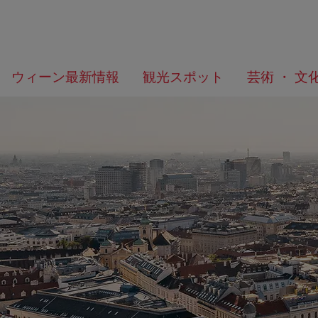
メ
こ
何
ウィーン最新情報
観光スポット
芸術 ・ 文
ニ
の
を
ュ
ペ
お
ー
ー
探
へ
ジ
し
の
で
ト
す
ッ
か？
プ
へ