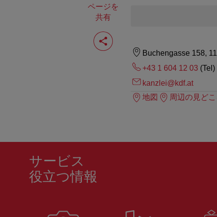
ページを
共有
ペ
ー
ジ
Buchengasse 158, 1
を
共
+43 1 604 12 03
(Tel)
有
kanzlei@kdf.at
す
る
地図
周辺の見どこ
サービス
役立つ情報