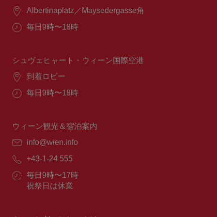
場
Albertinaplatz／Maysedergasse角
所：
営
毎日9時〜18時
業
時
間：
シュヴェヒャート・ウィーン国際空港
場
到着ロビー
所：
営
毎日9時〜18時
業
時
間：
ウィーン観光＆宿泊案内
E
info@wien.info
メ
電
+43-1-24 555
ー
話
ル：
営
毎日9時〜17時
番
業
祝祭日は休業
号：
時
間：