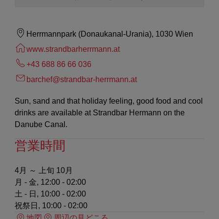
Herrmannpark (Donaukanal-Urania), 1030 Wien
www.strandbarherrmann.at
+43 688 86 66 036
barchef@strandbar-herrmann.at
Sun, sand and that holiday feeling, good food and cool
drinks are available at Strandbar Hermann on the
Danube Canal.
営業時間
4月 ～ 上旬 10月
月 - 金, 12:00 - 02:00
土 - 日, 10:00 - 02:00
祝祭日, 10:00 - 02:00
地図
周辺の見どころ