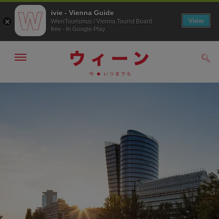
ivie - Vienna Guide
View
WienTourismus / Vienna Tourist Board
free - In Google Play
メ
検
ニ
索
ュ
メ
こ
す
ー
る
ニ
の
の
ュ
ペ
表
ー
ー
示・
非
へ
ジ
表
の
示
ト
ッ
プ
へ