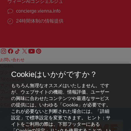
ウィーンAIコンシェルジュ
concierge.vienna.info
24時間体制の情報提供
お問い合わせ
Credits
プライバシーポリシー
Cookieはいかがですか？
Terms of Use
もちろん無理なオススメはいたしません。です
アクセシビリティ
が、ウェブサイトの機能、情報評価、ユーザー
プレス連絡先
の興味に合わせたコンテンツや最適なサービス
クッキーの設定
の提供には、いわゆる「Cookie」が必要です。
© Copyright WienTourismus
これが必要ないと判断された場合には、「詳細
設定」で標準設定を変更できます。 ヒント：サ
イトをご利用の際は、下部フッターにある
「Cookieの設定」リンクを使用することで、い