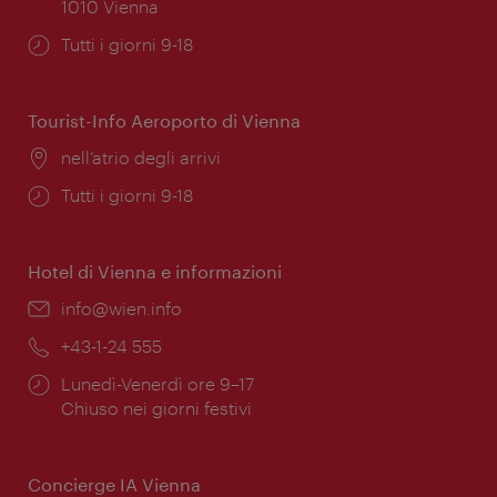
1010 Vienna
Orari
Tutti i giorni 9-18
di
apertura:
Tourist-Info Aeroporto di Vienna
Posizione:
nell’atrio degli arrivi
Orari
Tutti i giorni 9-18
di
apertura:
Hotel di Vienna e informazioni
Email:
info@wien.info
Telefono:
+43-1-24 555
Orari
Lunedì-Venerdì ore 9–17
di
Chiuso nei giorni festivi
apertura:
Concierge IA Vienna