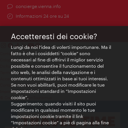
Ort:
concierge.vienna.info
Öffnungszeiten:
Informazioni 24 ore su 24
Accetteresti dei cookie?
Lungi da noi l’idea di volerti importunare. Ma il
fatto è che i cosiddetti “cookie” sono
Contatti
necessari al fine di offrirvi il miglior servizio
Colophon
possibile e consentire il funzionamento del
Dichiarazione sulla protezione dei dati
sito web, le analisi della navigazione e i
Terms of Use
contenuti ottimizzati in base ai tuoi interessi.
Accessibilità
Se non vuoi abilitarli, puoi modificare le tue
Contatto stampa
impostazioni standard in “Impostazioni
Impostazioni cookie
cookie”.
© Copyright WienTourismus
Suggerimento: quando visiti il sito puoi
modificare in qualsiasi momento le tue
impostazioni cookie tramite il link
“Impostazioni cookie” a piè di pagina alla fine