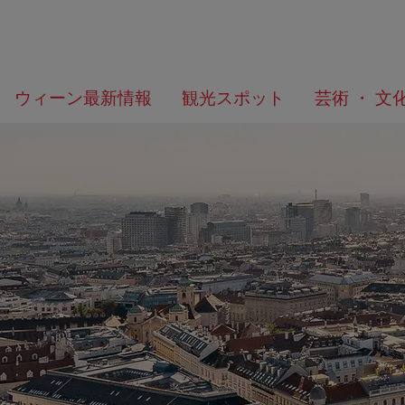
メ
こ
何
ウィーン最新情報
観光スポット
芸術 ・ 文
ニ
の
を
ュ
ペ
お
ー
ー
探
へ
ジ
し
の
で
ト
す
ッ
か？
プ
へ