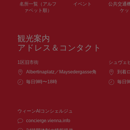
名所一覧（アルフ
イベント
公共交通
ァベット順）
ケッ
観光案内
アドレス＆コンタクト
1区旧市街
シュヴェ
場
Albertinaplatz／Maysedergasse角
場
到着
所：
所：
営
毎日9時〜18時
営
毎日9
業
業
時
時
間：
間：
ウィーンAIコンシェルジュ
concierge.vienna.info