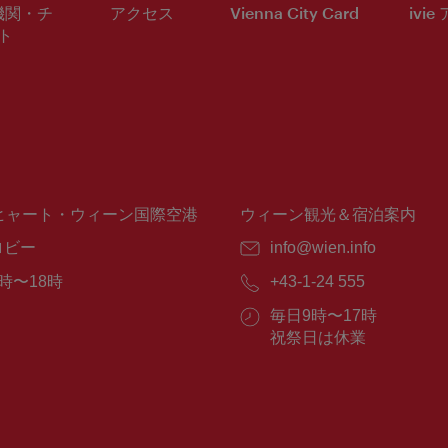
機関・チ
アクセス
Vienna City Card
ivie
ト
ヒャート・ウィーン国際空港
ウィーン観光＆宿泊案内
ロビー
E
info@wien.info
メ
時〜18時
電
+43-1-24 555
ー
話
ル：
営
毎日9時〜17時
番
業
祝祭日は休業
号：
時
間：