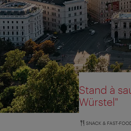
Stand à s
Würstel"
SNACK & FAST-FOO