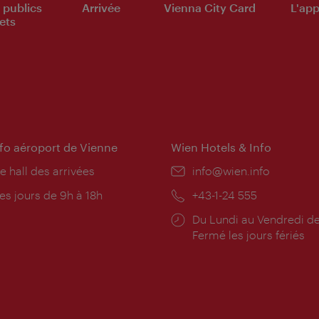
 publics
Arrivée
Vienna City Card
L'appl
ets
nfo aéroport de Vienne
Wien Hotels & Info
e hall des arrivées
E-
info@wien.info
mail:
res
es jours de 9h à 18h
Téléphone:
+43-1-24 555
rture:
Horaires
Du Lundi au Vendredi de
d'ouverture:
Fermé les jours fériés