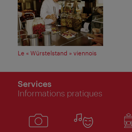
Le « Würstelstand » viennois
Services
Informations pratiques