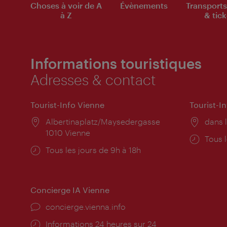
Choses à voir de A
Évènements
Transports
à Z
& tick
Informations touristiques
Adresses & contact
Tourist-Info Vienne
Tourist-I
Lieu:
Albertinaplatz/Maysedergasse
Lieu:
dans l
1010 Vienne
Horai
Tous l
Horaires
Tous les jours de 9h à 18h
d'ouve
d'ouverture:
Concierge IA Vienne
Ort:
concierge.vienna.info
Öffnungszeiten:
Informations 24 heures sur 24