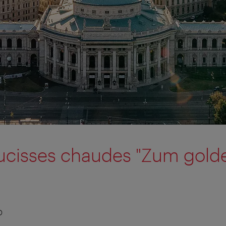
aucisses chaudes "Zum gold
D