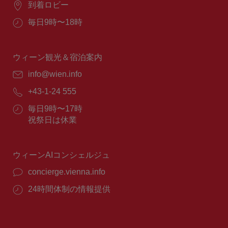
場
到着ロビー
所：
営
毎日9時〜18時
業
時
間：
ウィーン観光＆宿泊案内
E
info@wien.info
メ
電
+43-1-24 555
ー
話
ル：
営
毎日9時〜17時
番
業
祝祭日は休業
号：
時
間：
ウィーンAIコンシェルジュ
concierge.vienna.info
24時間体制の情報提供