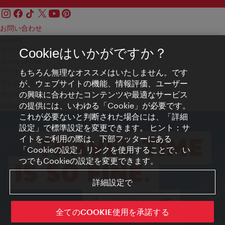
お問い合わせ
Credits
プライバシーポリシー
Cookieはいかがですか？
Terms of Use
もちろん無理なオススメはいたしません。です
アクセシビリティ
が、ウェブサイトの機能、情報評価、ユーザー
プレス連絡先
の興味に合わせたコンテンツや最適なサービス
クッキーの設定
の提供には、いわゆる「Cookie」が必要です。
© Copyright WienTourismus
これが必要ないと判断された場合には、「詳細
設定」で標準設定を変更できます。 ヒント：サ
イトをご利用の際は、下部フッターにある
「Cookieの設定」リンクを使用することで、い
つでもCookieの設定を変更できます。
詳細設定で
全てのCOOKIE使用を承諾する