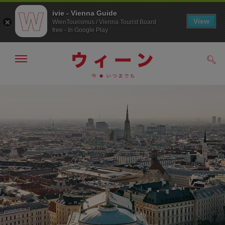
ivie - Vienna Guide
View
WienTourismus / Vienna Tourist Board
free - In Google Play
メ
検
ニ
索
ュ
メ
こ
す
ー
る
ニ
の
の
ュ
ペ
表
ー
ー
示・
非
へ
ジ
表
の
示
ト
ッ
プ
へ