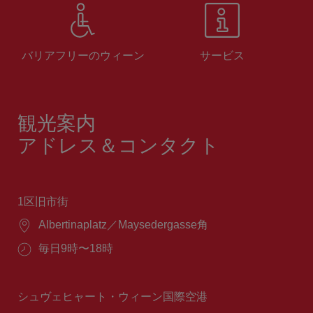
バリアフリーのウィーン
サービス
観光案内
アドレス＆コンタクト
1区旧市街
場
Albertinaplatz／Maysedergasse角
所：
営
毎日9時〜18時
業
時
間：
シュヴェヒャート・ウィーン国際空港