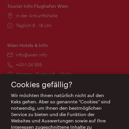
Tourist-Info Flughafen Wien
Ort:
in der Ankunftshalle
Öffnungszeiten:
Täglich 9 - 18 Uhr
Wien Hotels & Info
Email:
info@wien.info
Telefon:
+43-1-24 555
Öffnungszeiten:
Montag - Freitag 9 – 17 Uhr
Feiertags geschlossen
Cookies gefällig?
Wir möchten Ihnen natürlich nicht auf den
AI Concierge Wien
Keks gehen. Aber so genannte “Cookies” sind
notwendig, um Ihnen den bestmöglichen
Ort:
concierge.wien.info
Service zu bieten und die Funktion der
Öffnungszeiten:
Informationen rund um die Uhr
Websites und Auswertungen sowie auf Ihre
Interessen zugeschnittene Inhalte zu