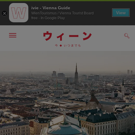
ivie - Vienna Guide
View
WienTourismus / Vienna Tourist Board
free - In Google Play
メ
検
ニ
索
ュ
メ
こ
す
ー
る
ニ
の
の
ュ
ペ
表
ー
ー
示・
非
へ
ジ
表
の
示
ト
ッ
プ
へ