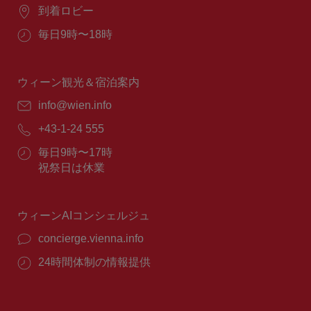
場
到着ロビー
所：
営
毎日9時〜18時
業
時
間：
ウィーン観光＆宿泊案内
E
info@wien.info
メ
電
+43-1-24 555
ー
話
ル：
営
毎日9時〜17時
番
業
祝祭日は休業
号：
時
間：
ウィーンAIコンシェルジュ
concierge.vienna.info
24時間体制の情報提供