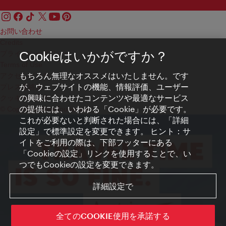
お問い合わせ
Credits
プライバシーポリシー
Cookieはいかがですか？
Terms of Use
もちろん無理なオススメはいたしません。です
アクセシビリティ
が、ウェブサイトの機能、情報評価、ユーザー
プレス連絡先
の興味に合わせたコンテンツや最適なサービス
クッキーの設定
の提供には、いわゆる「Cookie」が必要です。
© Copyright WienTourismus
これが必要ないと判断された場合には、「詳細
設定」で標準設定を変更できます。 ヒント：サ
イトをご利用の際は、下部フッターにある
「Cookieの設定」リンクを使用することで、い
つでもCookieの設定を変更できます。
詳細設定で
全てのCOOKIE使用を承諾する