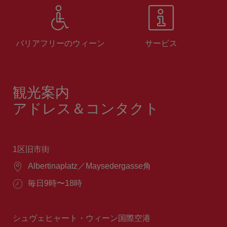
バリアフリーのウィーン
サービス
観光案内
アドレス＆コンタクト
1区旧市街
場
Albertinaplatz／Maysedergasse角
所：
営
毎日9時〜18時
業
時
間：
シュヴェヒャート・ウィーン国際空港