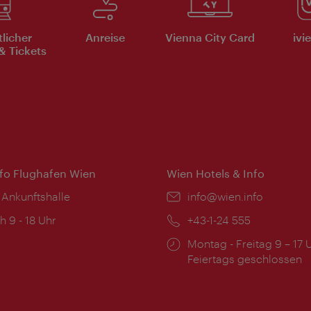
tlicher
Anreise
Vienna City Card
ivi
& Tickets
nfo Flughafen Wien
Wien Hotels & Info
 Ankunftshalle
Email:
info@wien.info
ngszeiten:
h 9 - 18 Uhr
Telefon:
+43-1-24 555
Öffnungszeiten:
Montag - Freitag 9 – 17 
Feiertags geschlossen