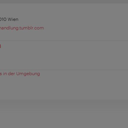
010 Wien
handlung.tumblr.com
n
es in der Umgebung