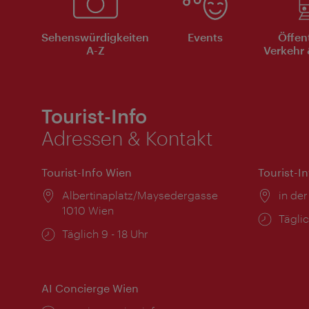
Sehenswürdigkeiten
Events
Öffen
A-Z
Verkehr 
Tourist-Info
Adressen & Kontakt
Tourist-Info Wien
Tourist-I
Ort:
Albertinaplatz/Maysedergasse
Ort:
in der
1010 Wien
Öffnu
Täglic
Öffnungszeiten:
Täglich 9 - 18 Uhr
AI Concierge Wien