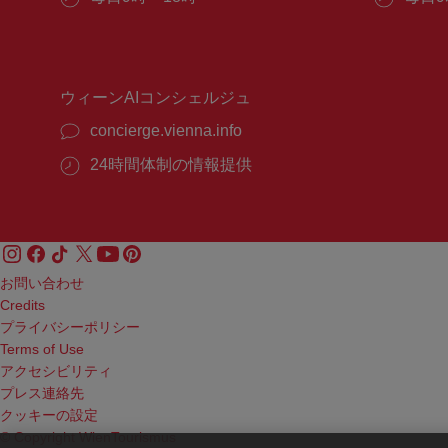
業
業
時
時
間：
間：
ウィーンAIコンシェルジュ
concierge.vienna.info
24時間体制の情報提供
お問い合わせ
Credits
プライバシーポリシー
Terms of Use
アクセシビリティ
プレス連絡先
クッキーの設定
© Copyright WienTourismus