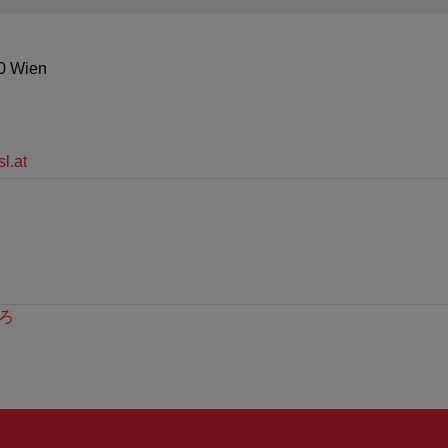
10 Wien
l.at
ろ