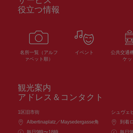
サービス
役立つ情報
名所一覧（アルフ
イベント
公共交通
ァベット順）
ケッ
観光案内
アドレス＆コンタクト
1区旧市街
シュヴェ
場
Albertinaplatz／Maysedergasse角
場
到着
所：
所：
営
毎日9時〜18時
営
毎日9