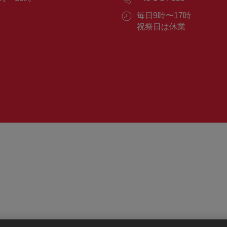
ー
話
ル：
営
毎日9時〜17時
番
業
祝祭日は休業
号：
時
間：