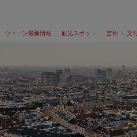
メ
こ
何
ウィーン最新情報
観光スポット
芸術 ・ 文
ニ
の
を
ュ
ペ
お
ー
ー
探
へ
ジ
し
の
で
ト
す
ッ
か？
プ
へ