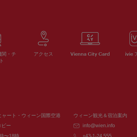
機関・チ
アクセス
Vienna City Card
ivie
ト
ヒャート・ウィーン国際空港
ウィーン観光＆宿泊案内
ロビー
E
info@wien.info
メ
時〜18時
電
+43-1-24 555