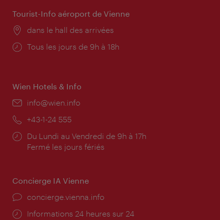
Tourist-Info aéroport de Vienne
Lieu:
dans le hall des arrivées
Horaires
Tous les jours de 9h à 18h
d'ouverture:
Wien Hotels & Info
E-
info@wien.info
mail:
Téléphone:
+43-1-24 555
Horaires
Du Lundi au Vendredi de 9h à 17h
d'ouverture:
Fermé les jours fériés
Concierge IA Vienne
Ort:
concierge.vienna.info
Öffnungszeiten:
Informations 24 heures sur 24