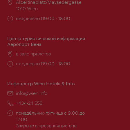
Расположение:
Albertinaplatz/Maysedergasse
1010 Wien
Часы
ежедневно 09:00 - 18:00
работы:
Центр туристической информации
Аэропорт Вена
Расположение:
в зале прилетов
Часы
ежедневно 09:00 - 18:00
работы:
Инфоцентр Wien Hotels & Info
Эл.
info@wien.info
почта:
Телефон:
+43-1-24 555
Часы
понеде́льник-пя́тница с 9:00 до
работы:
17:00
Закрыто в праздничные дни