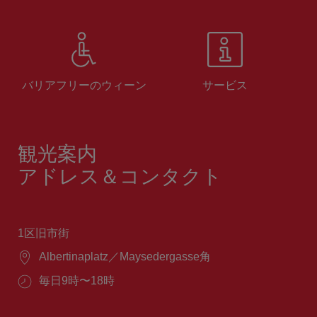
バリアフリーのウィーン
サービス
観光案内
アドレス＆コンタクト
1区旧市街
場
Albertinaplatz／Maysedergasse角
所：
営
毎日9時〜18時
業
時