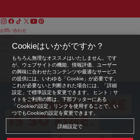
お問い合わせ
Credits
プライバシーポリシー
Cookieはいかがですか？
Terms of Use
もちろん無理なオススメはいたしません。です
アクセシビリティ
が、ウェブサイトの機能、情報評価、ユーザー
プレス連絡先
の興味に合わせたコンテンツや最適なサービス
クッキーの設定
の提供には、いわゆる「Cookie」が必要です。
© Copyright WienTourismus
これが必要ないと判断された場合には、「詳細
設定」で標準設定を変更できます。 ヒント：サ
イトをご利用の際は、下部フッターにある
「Cookieの設定」リンクを使用することで、い
つでもCookieの設定を変更できます。
詳細設定で