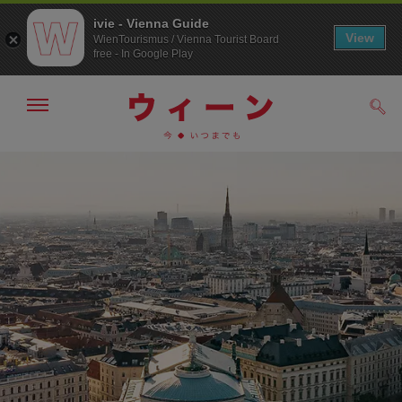
ivie - Vienna Guide
View
WienTourismus / Vienna Tourist Board
free - In Google Play
メ
検
ニ
索
ュ
メ
こ
す
ー
る
ニ
の
の
ュ
ペ
表
ー
ー
示・
非
へ
ジ
表
の
示
ト
ッ
プ
へ