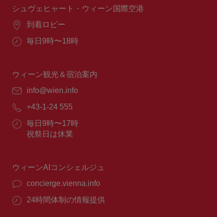
間：
シュヴェヒャート・ウィーン国際空港
場
到着ロビー
所：
営
毎日9時〜18時
業
時
間：
ウィーン観光＆宿泊案内
E
info@wien.info
メ
電
+43-1-24 555
ー
話
ル：
営
毎日9時〜17時
番
業
祝祭日は休業
号：
時
間：
ウィーンAIコンシェルジュ
concierge.vienna.info
24時間体制の情報提供