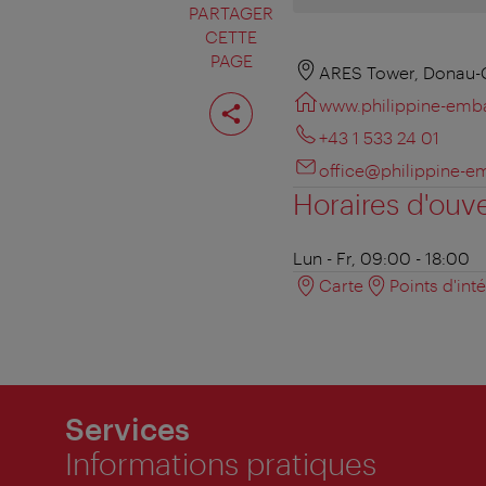
PARTAGER
CETTE
PAGE
ARES Tower, Donau-Ci
Partager
www.philippine-emba
cette
page
+43 1 533 24 01
office@philippine-e
Horaires d'ouv
Lun - Fr, 09:00 - 18:00
Carte
Points d'int
Services
Informations pratiques