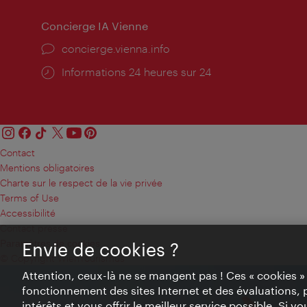
Concierge IA Vienne
Ort:
concierge.vienna.info
Öffnungszeiten:
Informations 24 heures sur 24
Contact
Mentions obligatoires
Charte sur le respect de la vie privée
Terms of Use
Accessibilité
Contact presse
Paramètres de cookies
Envie de cookies ?
© Copyright WienTourismus
Attention, ceux-là ne se mangent pas ! Ces « cookies 
fonctionnement des sites Internet et des évaluations, 
intérêts et vous offrir le meilleur service possible. Si 