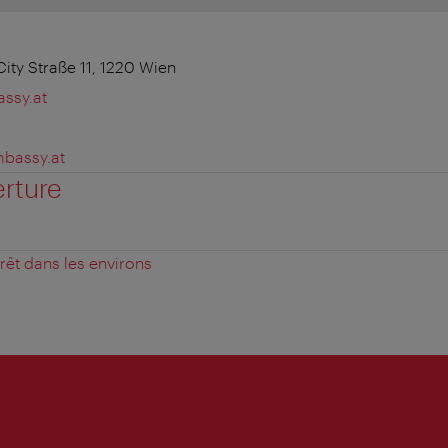
ty Straße 11, 1220 Wien
ssy.at
mbassy.at
erture
érêt dans les environs