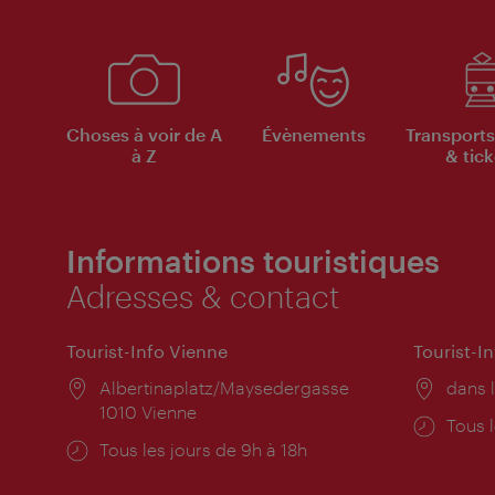
Choses à voir de A
Évènements
Transports
à Z
& tick
Informations touristiques
Adresses & contact
Tourist-Info Vienne
Tourist-I
Lieu:
Albertinaplatz/Maysedergasse
Lieu:
dans l
1010 Vienne
Horai
Tous l
Horaires
Tous les jours de 9h à 18h
d'ouve
d'ouverture: