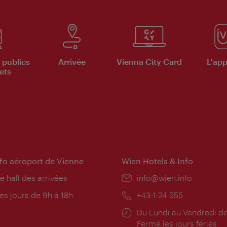
 publics
Arrivée
Vienna City Card
L'appl
ets
nfo aéroport de Vienne
Wien Hotels & Info
e hall des arrivées
E-
info@wien.info
mail:
res
es jours de 9h à 18h
Téléphone:
+43-1-24 555
rture:
Horaires
Du Lundi au Vendredi de
d'ouverture:
Fermé les jours fériés