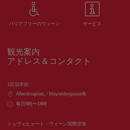
バリアフリーのウィーン
サービス
観光案内
アドレス＆コンタクト
1区旧市街
場
Albertinaplatz／Maysedergasse角
所：
営
毎日9時〜18時
業
時
間：
シュヴェヒャート・ウィーン国際空港