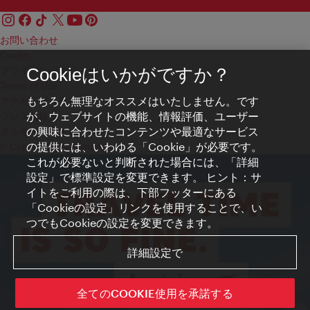
お問い合わせ
Credits
プライバシーポリシー
Cookieはいかがですか？
Terms of Use
もちろん無理なオススメはいたしません。です
アクセシビリティ
が、ウェブサイトの機能、情報評価、ユーザー
プレス連絡先
の興味に合わせたコンテンツや最適なサービス
クッキーの設定
の提供には、いわゆる「Cookie」が必要です。
© Copyright WienTourismus
これが必要ないと判断された場合には、「詳細
設定」で標準設定を変更できます。 ヒント：サ
イトをご利用の際は、下部フッターにある
「Cookieの設定」リンクを使用することで、い
つでもCookieの設定を変更できます。
詳細設定で
全てのCOOKIE使用を承諾する