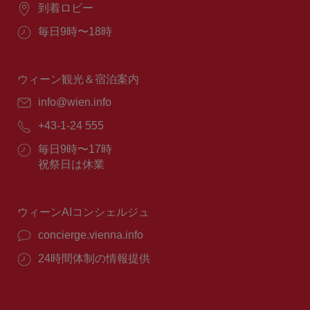
場
到着ロビー
所：
営
毎日9時〜18時
業
時
間：
ウィーン観光＆宿泊案内
E
info@wien.info
メ
電
+43-1-24 555
ー
話
ル：
営
毎日9時〜17時
番
業
祝祭日は休業
号：
時
間：
ウィーンAIコンシェルジュ
concierge.vienna.info
24時間体制の情報提供