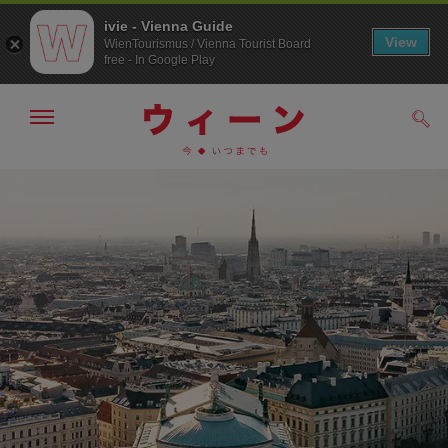
ivie - Vienna Guide
View
WienTourismus / Vienna Tourist Board
free - In Google Play
メ
検
ニ
索
ュ
メ
こ
す
ー
る
ニ
の
の
ュ
ペ
表
ー
ー
示・
非
へ
ジ
表
の
示
ト
ッ
プ
へ