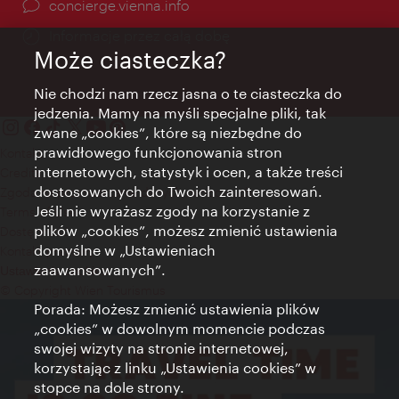
concierge.vienna.info
Informacje przez całą dobę
Może ciasteczka?
Nie chodzi nam rzecz jasna o te ciasteczka do
jedzenia. Mamy na myśli specjalne pliki, tak
zwane „cookies”, które są niezbędne do
prawidłowego funkcjonowania stron
Kontakt
internetowych, statystyk i ocen, a także treści
Credits
dostosowanych do Twoich zainteresowań.
Zgoda na przetwarzanie danych osobowych
Jeśli nie wyrażasz zgody na korzystanie z
Terms of Use
plików „cookies”, możesz zmienić ustawienia
Dostępność
domyślne w „Ustawieniach
Kontakt prasowy
zaawansowanych”.
Ustawienia cookies
© Copyright Wien Tourismus
Porada: Możesz zmienić ustawienia plików
„cookies” w dowolnym momencie podczas
swojej wizyty na stronie internetowej,
korzystając z linku „Ustawienia cookies” w
stopce na dole strony.