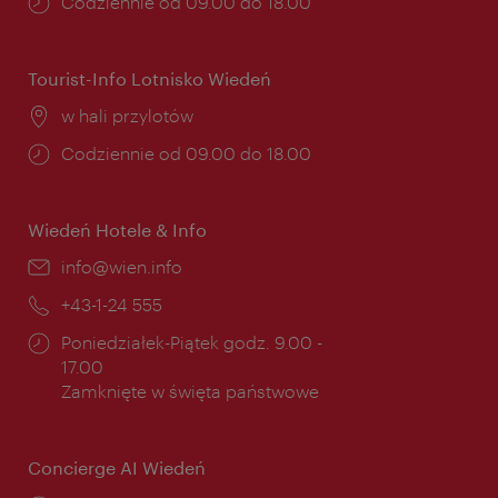
Godziny
Codziennie od 09.00 do 18.00
otwarcia:
Tourist-Info Lotnisko Wiedeń
Miejsce:
w hali przylotów
Godziny
Codziennie od 09.00 do 18.00
otwarcia:
Wiedeń Hotele & Info
E-
info@wien.info
mail:
Telefon:
+43-1-24 555
Godziny
Poniedziałek-Piątek godz. 9.00 -
otwarcia:
17.00
Zamknięte w święta państwowe
Concierge AI Wiedeń