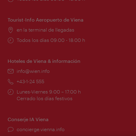
de
apertura:
Tourist-Info Aeropuerto de Viena
Lugar:
en la terminal de llegadas
Horarios
Todos los días 09:00 - 18:00 h
de
apertura:
Hoteles de Viena & información
e-
info@wien.info
mail:
Teléfono:
+43-1-24 555
Horarios
Lunes-Viernes 9:00 – 17:00 h
de
Cerrado los días festivos
apertura:
Conserje IA Viena
concierge.vienna.info