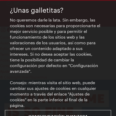
Información las 24 horas
¿Unas galletitas?
No queremos darle la lata. Sin embargo, las
cookies son necesarias para proporcionarte el
mejor servicio posible y para permitir el
funcionamiento de los sitios web y las
Contacto
valoraciones de los usuarios, así como para
Aviso legal
ofrecer un contenido adaptado a sus
Política de privacidad de datos
intereses. Si no desea aceptar las cookies,
Terms of Use
tiene la posibilidad de cambiar la
Accesibilidad
configuración por defecto en "Configuración
Contacto para la prensa
avanzada".
Ajustes de cookie
© Copyright WienTourismus
Consejo: mientras visita el sitio web, puede
cambiar sus ajustes de cookies en cualquier
momento a través del enlace "Ajustes de
cookies" en la parte inferior al final de la
página.