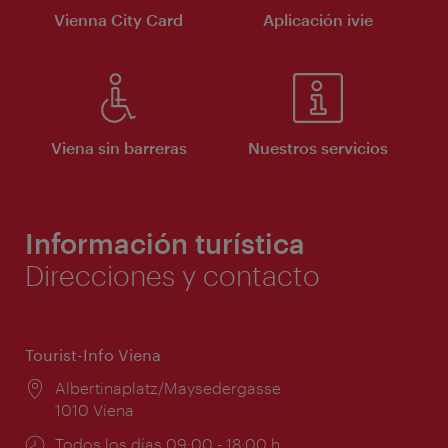
Vienna City Card
Aplicación ivie
Viena sin barreras
Nuestros servicios
Información turística
Direcciones y contacto
Tourist-Info Viena
Lugar:
Albertinaplatz/Maysedergasse
1010 Viena
Horarios
Todos los días 09:00 - 18:00 h