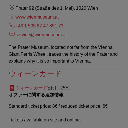
Prater 92 (Straße des 1. Mai), 1020 Wien
www.wienmuseum.at
+43 1 505 87 47 851 73
service@wienmuseum.at
The Prater Museum, located not far from the Vienna
Giant Ferris Wheel, traces the history of the Prater and
explains why it is so important to Vienna.
ウィーンカード
ウィーンカード
割引
: -25%
オファーに関する追加情報:
Standard ticket price: 8€ / reduced ticket price: 6€
Tickets available on site and online.