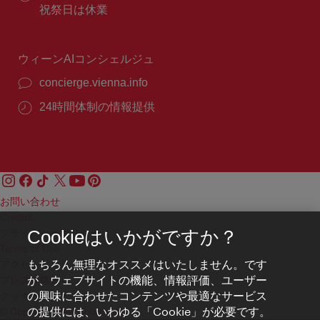
番
業
祝祭日は休業
号：
時
間：
ウィーンAIコンシェルジュ
concierge.vienna.info
24時間体制の情報提供
お問い合わせ
Credits
プライバシーポリシー
Cookieはいかがですか？
Terms of Use
もちろん無理なオススメはいたしません。です
アクセシビリティ
が、ウェブサイトの機能、情報評価、ユーザー
プレス連絡先
の興味に合わせたコンテンツや最適なサービス
クッキーの設定
の提供には、いわゆる「Cookie」が必要です。
© Copyright WienTourismus