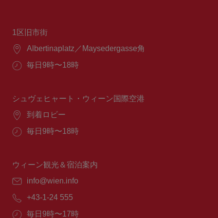
1区旧市街
場
Albertinaplatz／Maysedergasse角
所：
営
毎日9時〜18時
業
時
間：
シュヴェヒャート・ウィーン国際空港
場
到着ロビー
所：
営
毎日9時〜18時
業
時
間：
ウィーン観光＆宿泊案内
E
info@wien.info
メ
電
+43-1-24 555
ー
話
ル：
営
毎日9時〜17時