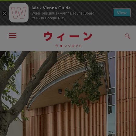
ivie - Vienna Guide
View
WienTourismus / Vienna Tourist Board
free - In Google Play
メ
検
ニ
索
ュ
メ
こ
す
ー
る
ニ
の
の
ュ
ペ
表
ー
ー
示・
非
へ
ジ
表
の
示
ト
ッ
プ
へ