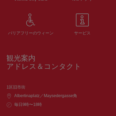
バリアフリーのウィーン
サービス
観光案内
アドレス＆コンタクト
1区旧市街
場
Albertinaplatz／Maysedergasse角
所：
営
毎日9時〜18時
業
時