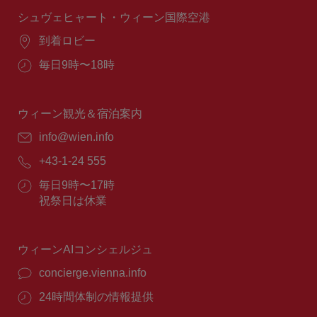
間：
シュヴェヒャート・ウィーン国際空港
場
到着ロビー
所：
営
毎日9時〜18時
業
時
間：
ウィーン観光＆宿泊案内
E
info@wien.info
メ
電
+43-1-24 555
ー
話
ル：
営
毎日9時〜17時
番
業
祝祭日は休業
号：
時
間：
ウィーンAIコンシェルジュ
concierge.vienna.info
24時間体制の情報提供