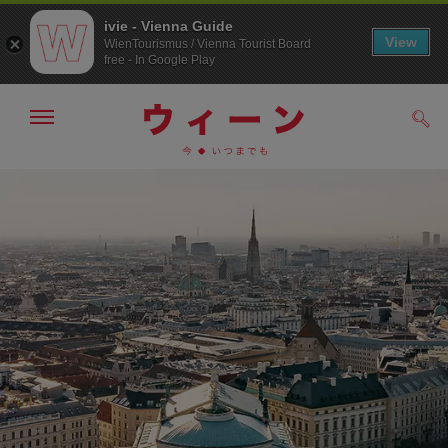
ivie - Vienna Guide
View
WienTourismus / Vienna Tourist Board
free - In Google Play
メ
検
ニ
索
ュ
メ
こ
す
ー
る
ニ
の
の
ュ
ペ
表
ー
ー
示・
非
へ
ジ
表
の
示
ト
ッ
プ
へ