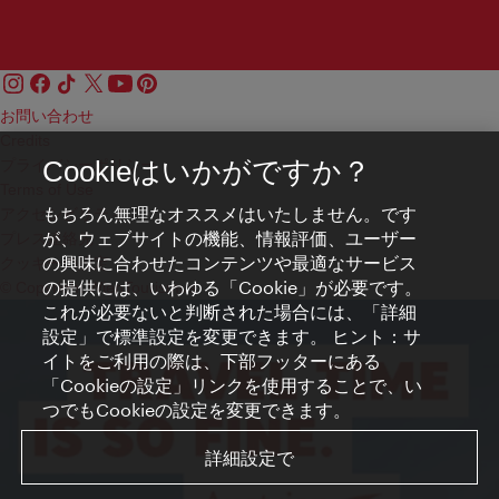
お問い合わせ
Credits
プライバシーポリシー
Cookieはいかがですか？
Terms of Use
もちろん無理なオススメはいたしません。です
アクセシビリティ
が、ウェブサイトの機能、情報評価、ユーザー
プレス連絡先
の興味に合わせたコンテンツや最適なサービス
クッキーの設定
の提供には、いわゆる「Cookie」が必要です。
© Copyright WienTourismus
これが必要ないと判断された場合には、「詳細
設定」で標準設定を変更できます。 ヒント：サ
イトをご利用の際は、下部フッターにある
「Cookieの設定」リンクを使用することで、い
つでもCookieの設定を変更できます。
詳細設定で