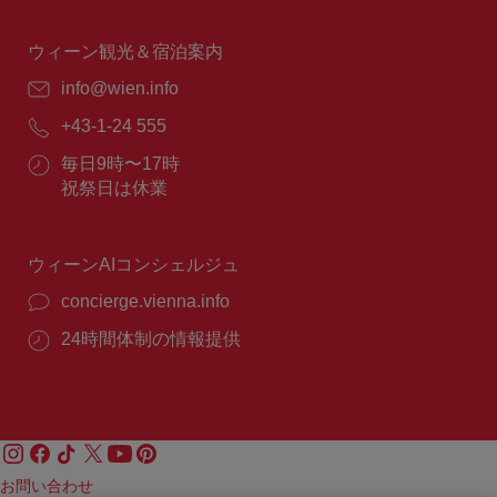
時
間：
ウィーン観光＆宿泊案内
E
info@wien.info
メ
電
+43-1-24 555
ー
話
ル：
営
毎日9時〜17時
番
業
祝祭日は休業
号：
時
間：
ウィーンAIコンシェルジュ
concierge.vienna.info
24時間体制の情報提供
お問い合わせ