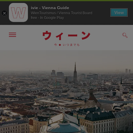
ivie - Vienna Guide
View
WienTourismus / Vienna Tourist Board
free - In Google Play
メ
検
ニ
索
ュ
メ
こ
す
ー
る
ニ
の
の
ュ
ペ
表
ー
ー
示・
非
へ
ジ
表
の
示
ト
ッ
プ
へ