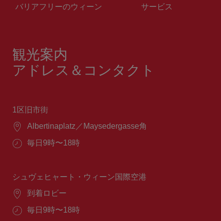
バリアフリーのウィーン
サービス
観光案内
アドレス＆コンタクト
1区旧市街
場
Albertinaplatz／Maysedergasse角
所：
営
毎日9時〜18時
業
時
間：
シュヴェヒャート・ウィーン国際空港
場
到着ロビー
所：
営
毎日9時〜18時
業