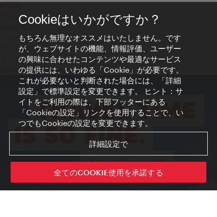
Credits
プライバシーポリシー
Cookieはいかがですか？
Terms of Use
もちろん無理なオススメはいたしません。です
アクセシビリティ
が、ウェブサイトの機能、情報評価、ユーザー
プレス連絡先
の興味に合わせたコンテンツや最適なサービス
クッキーの設定
の提供には、いわゆる「Cookie」が必要です。
© Copyright WienTourismus
これが必要ないと判断された場合には、「詳細
設定」で標準設定を変更できます。 ヒント：サ
イトをご利用の際は、下部フッターにある
「Cookieの設定」リンクを使用することで、い
つでもCookieの設定を変更できます。
詳細設定で
全てのCOOKIE使用を承諾する