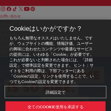
お問い合わせ
Credits
プライバシーポリシー
Cookieはいかがですか？
Terms of Use
もちろん無理なオススメはいたしません。です
アクセシビリティ
が、ウェブサイトの機能、情報評価、ユーザー
プレス連絡先
の興味に合わせたコンテンツや最適なサービス
クッキーの設定
の提供には、いわゆる「Cookie」が必要です。
© Copyright WienTourismus
これが必要ないと判断された場合には、「詳細
設定」で標準設定を変更できます。 ヒント：サ
イトをご利用の際は、下部フッターにある
「Cookieの設定」リンクを使用することで、い
つでもCookieの設定を変更できます。
詳細設定で
全てのCOOKIE使用を承諾する