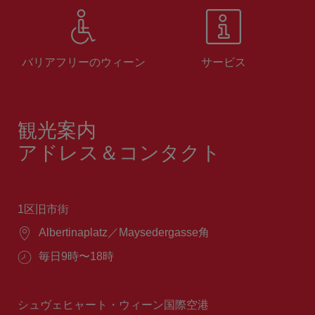
バリアフリーのウィーン
サービス
観光案内
アドレス＆コンタクト
1区旧市街
場
Albertinaplatz／Maysedergasse角
所：
営
毎日9時〜18時
業
時
間：
シュヴェヒャート・ウィーン国際空港