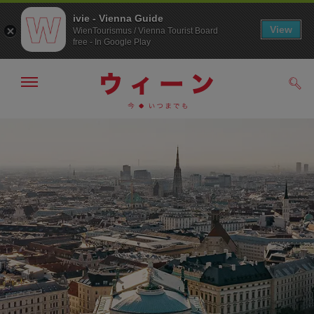
ivie - Vienna Guide
View
WienTourismus / Vienna Tourist Board
free - In Google Play
メ
検
ニ
索
ュ
メ
こ
す
ー
る
ニ
の
の
ュ
ペ
表
ー
ー
示・
非
へ
ジ
表
の
示
ト
ッ
プ
へ