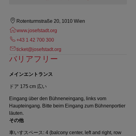
Rotenturmstraße 20, 1010 Wien
www.josefstadt.org
+43 1 42 700 300
ticket@josefstadt.org
バリアフリー
メインエントランス
ドア 175 cm 広い
Eingang über den Bühneneingang, links vom
Haupteingang. Bitte beim Eingang zum Bühnenportier
läuten.
その他
車いすスペース: 4 (balcony center, left and right, row