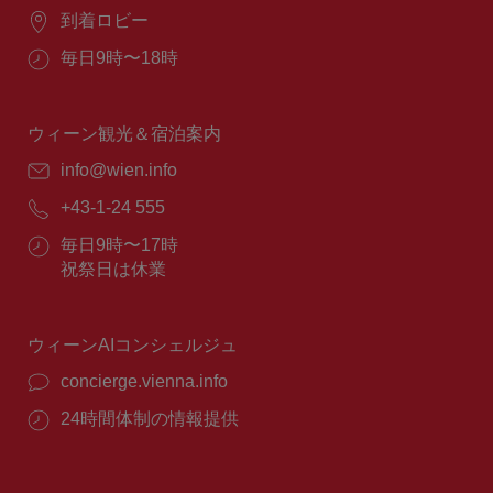
場
到着ロビー
所：
営
毎日9時〜18時
業
時
間：
ウィーン観光＆宿泊案内
E
info@wien.info
メ
電
+43-1-24 555
ー
話
ル：
営
毎日9時〜17時
番
業
祝祭日は休業
号：
時
間：
ウィーンAIコンシェルジュ
concierge.vienna.info
24時間体制の情報提供