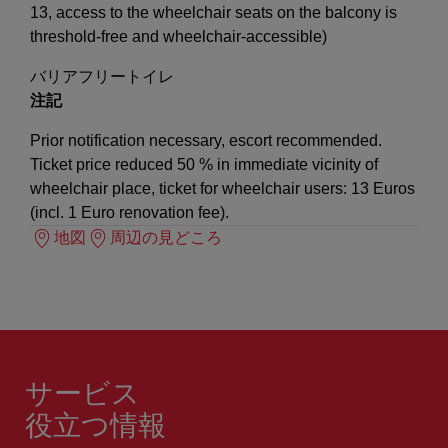
13, access to the wheelchair seats on the balcony is
threshold-free and wheelchair-accessible)
バリアフリートイレ
注記
Prior notification necessary, escort recommended.
Ticket price reduced 50 % in immediate vicinity of
wheelchair place, ticket for wheelchair users: 13 Euros
(incl. 1 Euro renovation fee).
地図
周辺の見どころ
サービス
役立つ情報