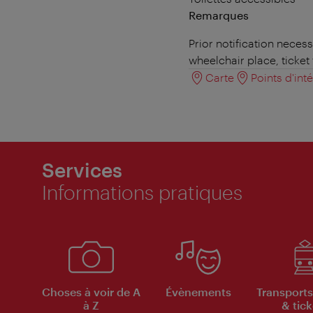
Remarques
Prior notification nece
wheelchair place, ticket 
Carte
Points d'int
Services
Informations pratiques
Choses à voir de A
Évènements
Transports
à Z
& tick