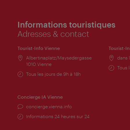
Informations touristiques
Adresses & contact
Tourist-Info Vienne
Tourist-I
Lieu:
Albertinaplatz/Maysedergasse
Lieu:
dans l
1010 Vienne
Horai
Tous l
Horaires
Tous les jours de 9h à 18h
d'ouve
d'ouverture:
Concierge IA Vienne
Ort:
concierge.vienna.info
Öffnungszeiten:
Informations 24 heures sur 24