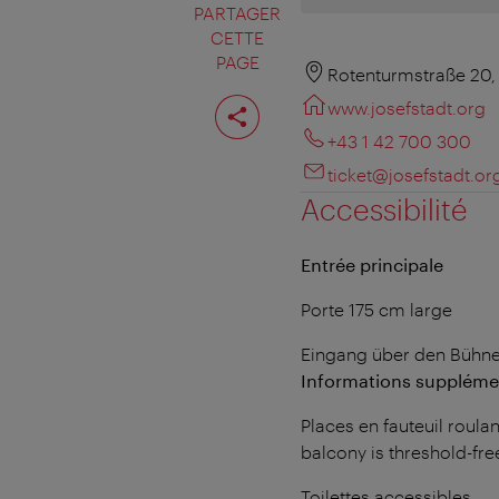
PARTAGER
CETTE
PAGE
Rotenturmstraße 20,
Partager
www.josefstadt.org
cette
page
+43 1 42 700 300
ticket@josefstadt.or
Accessibilité
Entrée principale
Porte 175 cm large
Eingang über den Bühne
Informations suppléme
Places en fauteuil roulan
balcony is threshold-fr
Toilettes accessibles