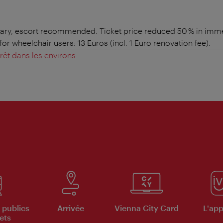
ssary, escort recommended. Ticket price reduced 50 % in immed
for wheelchair users: 13 Euros (incl. 1 Euro renovation fee).
érêt dans les environs
 publics
Arrivée
Vienna City Card
L'appl
ets