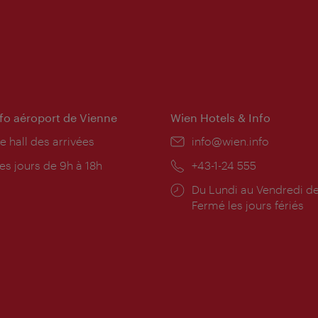
nfo aéroport de Vienne
Wien Hotels & Info
e hall des arrivées
E-
info@wien.info
mail:
res
es jours de 9h à 18h
Téléphone:
+43-1-24 555
rture:
Horaires
Du Lundi au Vendredi de
d'ouverture:
Fermé les jours fériés