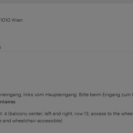
 1010 Wien
g
neingang, links vom Haupteingang. Bitte beim Eingang zum B
ntaires
t: 4 (balcony center, left and right, row 13, access to the whee
ee and wheelchair-accessible)