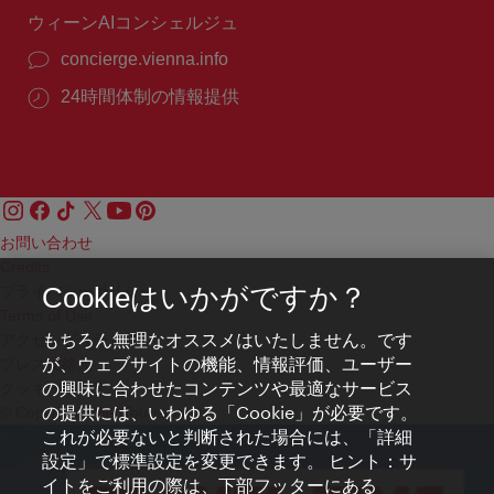
ウィーンAIコンシェルジュ
concierge.vienna.info
24時間体制の情報提供
お問い合わせ
Credits
プライバシーポリシー
Cookieはいかがですか？
Terms of Use
もちろん無理なオススメはいたしません。です
アクセシビリティ
が、ウェブサイトの機能、情報評価、ユーザー
プレス連絡先
の興味に合わせたコンテンツや最適なサービス
クッキーの設定
の提供には、いわゆる「Cookie」が必要です。
© Copyright WienTourismus
これが必要ないと判断された場合には、「詳細
設定」で標準設定を変更できます。 ヒント：サ
イトをご利用の際は、下部フッターにある