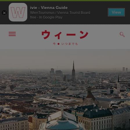
ivie - Vienna Guide
View
WienTourismus / Vienna Tourist Board
free - In Google Play
メ
検
ニ
索
ュ
/>
メ
こ
す
ー
る
ニ
の
の
ュ
ペ
表
ー
ー
示・
非
へ
ジ
表
の
示
ト
ッ
プ
へ