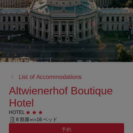
戻
List of Accommodations
る:
Altwienerhof Boutique
Hotel
HOTEL
星3つ
8 部屋
16 ベッド
予約