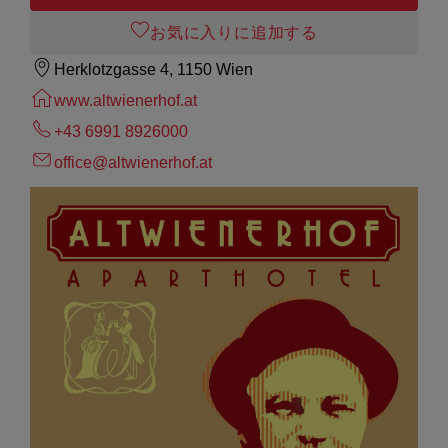
お気に入りに追加する
Herklotzgasse 4, 1150 Wien
www.altwienerhof.at
+43 6991 8926000
office@altwienerhof.at