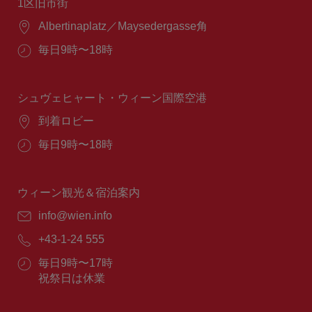
1区旧市街
場
Albertinaplatz／Maysedergasse角
所：
営
毎日9時〜18時
業
時
間：
シュヴェヒャート・ウィーン国際空港
場
到着ロビー
所：
営
毎日9時〜18時
業
時
間：
ウィーン観光＆宿泊案内
E
info@wien.info
メ
電
+43-1-24 555
ー
話
ル：
営
毎日9時〜17時
番
業
祝祭日は休業
号：
時
間：