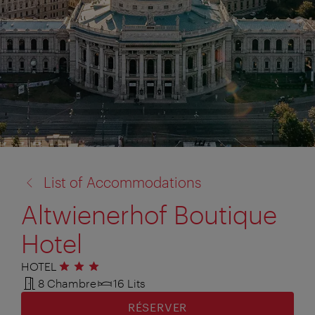
retour
List of Accommodations
à:
Altwienerhof Boutique
Hotel
HOTEL
3 étoiles
8 Chambre
16 Lits
RÉSERVER