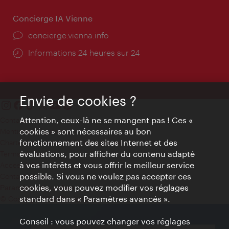
Concierge IA Vienne
Ort:
concierge.vienna.info
Öffnungszeiten:
Informations 24 heures sur 24
Envie de cookies ?
Attention, ceux-là ne se mangent pas ! Ces «
Contact
cookies » sont nécessaires au bon
Mentions obligatoires
fonctionnement des sites Internet et des
Charte sur le respect de la vie privée
évaluations, pour afficher du contenu adapté
Terms of Use
à vos intérêts et vous offrir le meilleur service
Accessibilité
possible. Si vous ne voulez pas accepter ces
Contact presse
cookies, vous pouvez modifier vos réglages
Paramètres de cookies
standard dans « Paramètres avancés ».
© Copyright WienTourismus
Conseil : vous pouvez changer vos réglages