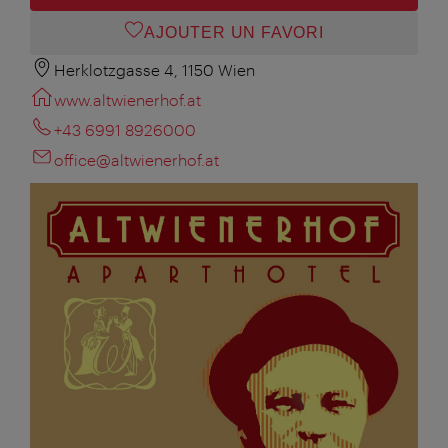
AJOUTER UN FAVORI
Herklotzgasse 4, 1150 Wien
www.altwienerhof.at
+43 6991 8926000
office@altwienerhof.at