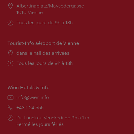
Lieu:
Albertinaplatz/Maysedergasse
1010 Vienne
Horaires
Tous les jours de 9h à 18h
d'ouverture:
Tourist-Info aéroport de Vienne
Lieu:
dans le hall des arrivées
Horaires
Tous les jours de 9h à 18h
d'ouverture:
Wien Hotels & Info
E-
info@wien.info
mail:
Téléphone:
+43-1-24 555
Horaires
Du Lundi au Vendredi de 9h à 17h
d'ouverture:
Fermé les jours fériés