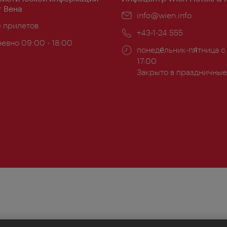
 Вена
Эл.
info@wien.info
ложение:
е прилетов
почта:
Телефон:
+43-1-24 555
евно 09:00 - 18:00
Часы
понеде́льник-пя́тница с
ы:
работы:
17:00
Закрыто в праздничные