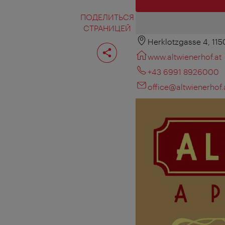
ПОДЕЛИТЬСЯ
СТРАНИЦЕЙ
Herklotzgasse 4, 11
Поделиться
страницей
www.altwienerhof.at
+43 6991 8926000
office@altwienerhof.