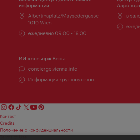
информации
Аэропорт
Расположение:
Albertinaplatz/Maysedergasse
Распо
в зал
1010 Wien
Часы
ежедн
Часы
ежедневно 09:00 - 18:00
работ
работы:
ИИ-консьерж Вены
concierge.vienna.info
Информация круглосуточно
Контакт
Credits
Положение о конфиденциальности
Terms of Use