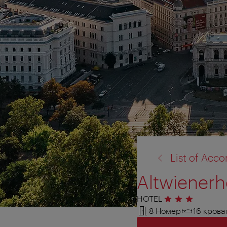
назад
List of Ac
к:
Altwienerh
HOTEL
3 звезды
8 Номер
16 крова