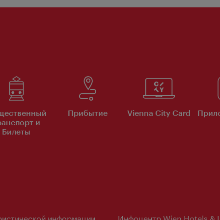
щественный
Прибытие
Vienna City Card
Прило
ранспорт и
Билеты
ристической информации
Инфоцентр Wien Hotels & 