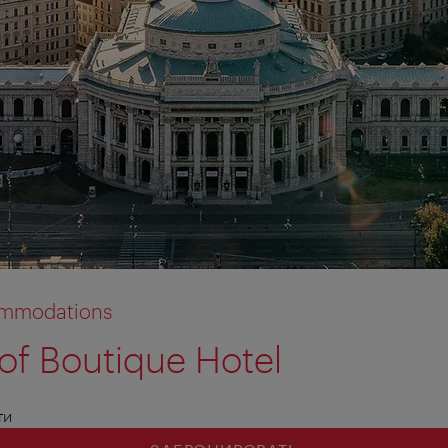
commodations
of Boutique Hotel
ти