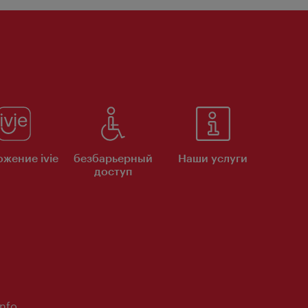
жение ivie
безбарьерный
Наши услуги
доступ
Info