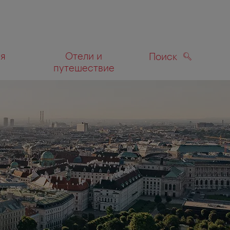
ля
Отели и
Поиск
путешествие
ПОИСК
а карте