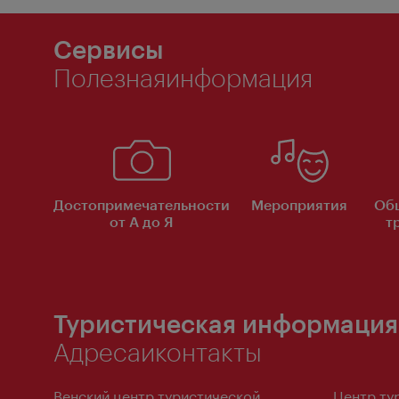
Сервисы
Полезнаяинформация
Достопримечательности
Мероприятия
Об
от А до Я
т
Туристическая информация
Адресаиконтакты
Венский центр туристической
Центр ту