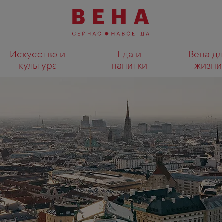
Искусство и
Еда и
Вена д
культура
напитки
жизни
Показать результаты поиска н