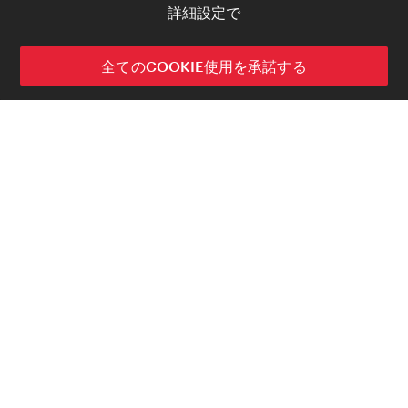
詳細設定で
全てのCOOKIE使用を承諾する
data.wien.gv.at
聖シュテファン大聖堂
Stephansplatz,
1010
Vienna
周辺の見
どころ
ベルヴェデーレ
Prinz-Eugen-Straße 27,
1030
Vienna
周辺の見どころ