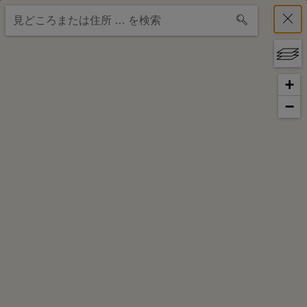
ivie - Vienna Guide
+
View
メ
WienTourismus / Vienna Tourist Board
検
free - In Google Play
ニ
−
索
ュ
メ
こ
す
ウ
ー
る
ニ
の
の
ィ
ュ
ペ
表
ー
ー
示・
ー
非
へ
ジ
表
ン
の
示
ト
市
ッ
プ
の
へ
案
内
図