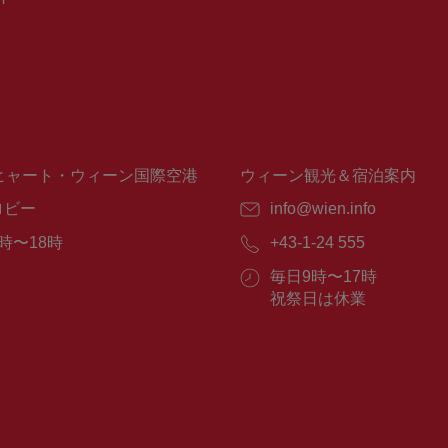
ヒャート・ウィーン国際空港
ウィーン観光＆宿泊案内
ロビー
E
info@wien.info
メ
時〜18時
電
+43-1-24 555
ー
話
ル：
営
毎日9時〜17時
番
業
祝祭日は休業
号：
時
間：