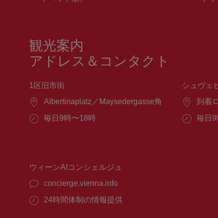
観光案内
アドレス＆コンタクト
1区旧市街
シュヴェ
場
Albertinaplatz／Maysedergasse角
場
到着
所：
所：
営
毎日9時〜18時
営
毎日9
業
業
時
時
間：
間：
ウィーンAIコンシェルジュ
concierge.vienna.info
24時間体制の情報提供