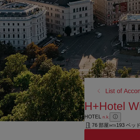
戻
List of Acc
る:
H+Hotel W
HOTEL
n.k.
Zusatzinforma
Zusatzinform
76 部屋
193 ベッ