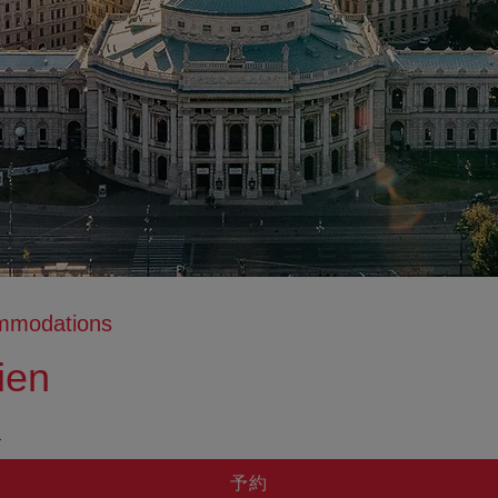
ommodations
ien
tion anzeigen
ation ausblenden
ド
予約