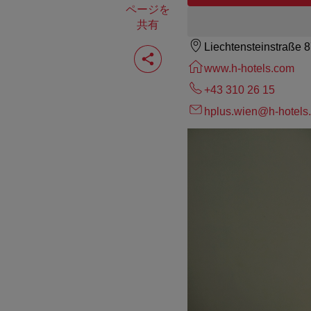
ページを
共有
Liechtensteinstraße 
ペ
ー
www.h-hotels.com
ジ
を
+43 310 26 15
共
有
hplus.wien@h-hotels
す
る