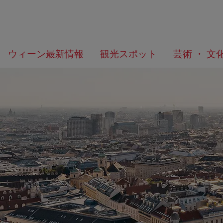
メ
こ
何
ウィーン最新情報
観光スポット
芸術 ・ 文
ニ
の
を
ュ
ペ
/>
お
ー
ー
探
へ
ジ
し
の
で
ト
す
ッ
か？
プ
へ