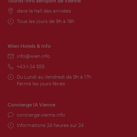
Tourist-Info aéroport de Vienne
Lieu:
dans le hall des arrivées
Horaires
Tous les jours de 9h à 18h
d'ouverture:
Wien Hotels & Info
E-
info@wien.info
mail:
Téléphone:
+43-1-24 555
Horaires
Du Lundi au Vendredi de 9h à 17h
d'ouverture:
Fermé les jours fériés
Concierge IA Vienne
Ort:
concierge.vienna.info
Öffnungszeiten:
Informations 24 heures sur 24