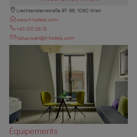
Liechtensteinstraße 87- 89, 1090 Wien
www.h-hotels.com
+43 310 26 15
hplus.wien@h-hotels.com
Équipements