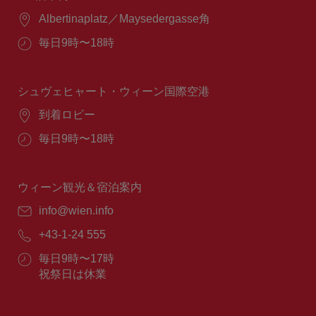
場
Albertinaplatz／Maysedergasse角
所：
営
毎日9時〜18時
業
時
間：
シュヴェヒャート・ウィーン国際空港
場
到着ロビー
所：
営
毎日9時〜18時
業
時
間：
ウィーン観光＆宿泊案内
E
info@wien.info
メ
電
+43-1-24 555
ー
話
ル：
営
毎日9時〜17時
番
業
祝祭日は休業
号：
時
間：