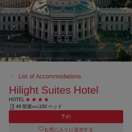
戻
List of Accommodations
る:
Hilight Suites Hotel
HOTEL
星4つ
49 部屋
100 ベッド
予約
お気に入りに追加する