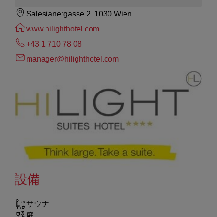
Salesianergasse 2, 1030 Wien
www.hilighthotel.com
+43 1 710 78 08
manager@hilighthotel.com
設備
サウナ
庭