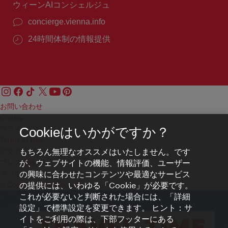
ウィーンAIコンシェルジュ
concierge.vienna.info
24時間体制の情報提供
お問い合わせ
Credits
プライバシーポリシー
Cookieはいかがですか？
Terms of Use
もちろん無理なオススメはいたしません。です
アクセシビリティ
が、ウェブサイトの機能、情報評価、ユーザー
プレス連絡先
の興味に合わせたコンテンツや最適なサービス
クッキーの設定
の提供には、いわゆる「Cookie」が必要です。
© Copyright WienTourismus
これが必要ないと判断された場合には、「詳細
設定」で標準設定を変更できます。 ヒント：サ
イトをご利用の際は、下部フッターにある