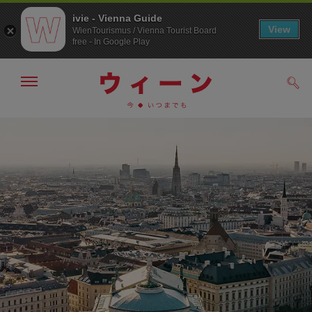
ivie - Vienna Guide
View
WienTourismus / Vienna Tourist Board
free - In Google Play
メ
検
ニ
索
ュ
/>
メ
こ
す
ー
る
ニ
の
の
ュ
ペ
表
ー
ー
示・
非
へ
ジ
表
の
示
ト
ッ
プ
へ