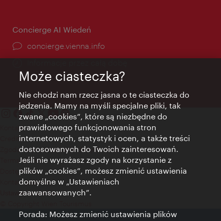
Concierge AI Wiedeń
concierge.vienna.info
Informacje przez całą dobę
Może ciasteczka?
Nie chodzi nam rzecz jasna o te ciasteczka do
jedzenia. Mamy na myśli specjalne pliki, tak
zwane „cookies”, które są niezbędne do
prawidłowego funkcjonowania stron
Kontakt
internetowych, statystyk i ocen, a także treści
Credits
dostosowanych do Twoich zainteresowań.
Zgoda na przetwarzanie danych osobowych
Jeśli nie wyrażasz zgody na korzystanie z
Terms of Use
plików „cookies”, możesz zmienić ustawienia
Dostępność
domyślne w „Ustawieniach
Kontakt prasowy
zaawansowanych”.
Ustawienia cookies
© Copyright Wien Tourismus
Porada: Możesz zmienić ustawienia plików