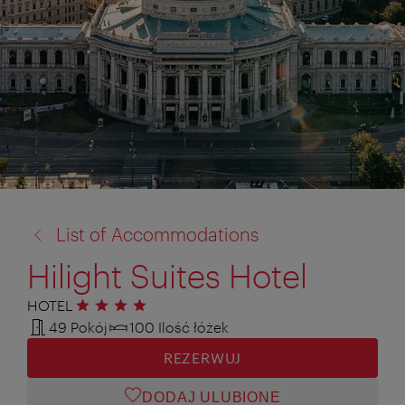
powrót
List of Accommodations
do:
Hilight Suites Hotel
HOTEL
4 gwiazdki
49 Pokój
100 Ilość łóżek
REZERWUJ
DODAJ ULUBIONE