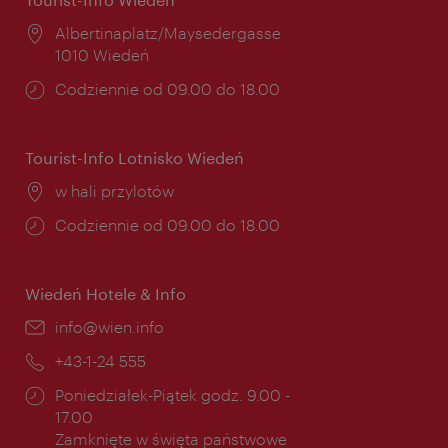
Miejsce:
Albertinaplatz/Maysedergasse
1010 Wiedeń
Godziny
Codziennie od 09.00 do 18.00
otwarcia:
Tourist-Info Lotnisko Wiedeń
Miejsce:
w hali przylotów
Godziny
Codziennie od 09.00 do 18.00
otwarcia:
Wiedeń Hotele & Info
E-
info@wien.info
mail:
Telefon:
+43-1-24 555
Godziny
Poniedziałek-Piątek godz. 9.00 -
otwarcia:
17.00
Zamknięte w święta państwowe