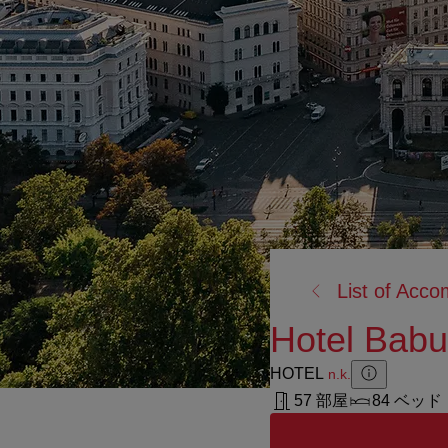
戻
List of Acc
る:
Hotel Babu
HOTEL
n.k.
Zusatzinforma
Zusatzinform
57 部屋
84 ベッド