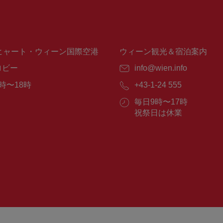
ヒャート・ウィーン国際空港
ウィーン観光＆宿泊案内
ロビー
E
info@wien.info
メ
時〜18時
電
+43-1-24 555
ー
話
ル：
営
毎日9時〜17時
番
業
祝祭日は休業
号：
時
間：