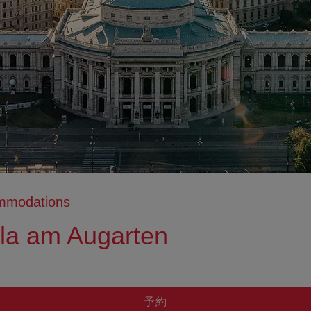
ommodations
la am Augarten
tion anzeigen
ation ausblenden
予約