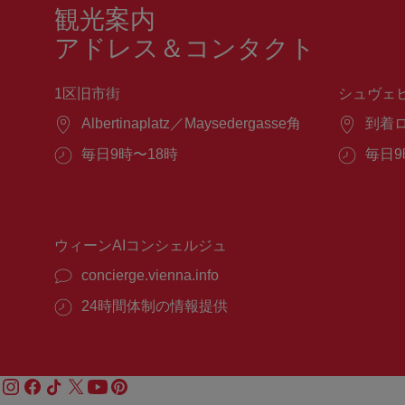
観光案内
アドレス＆コンタクト
1区旧市街
シュヴェ
場
Albertinaplatz／Maysedergasse角
場
到着
所：
所：
営
毎日9時〜18時
営
毎日9
業
業
時
時
間：
間：
ウィーンAIコンシェルジュ
concierge.vienna.info
24時間体制の情報提供