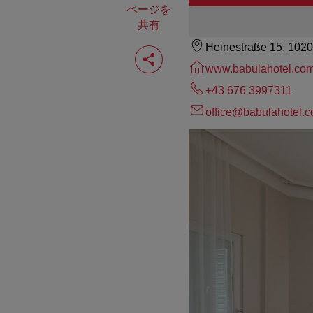
ページを
共有
Heinestraße 15, 102
ペ
ー
www.babulahotel.co
ジ
を
+43 676 3997311
共
有
office@babulahotel.
す
る