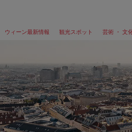
メ
こ
何
ウィーン最新情報
観光スポット
芸術 ・ 文
ニ
の
を
ュ
ペ
/>
お
ー
ー
探
へ
ジ
し
の
で
ト
す
ッ
か？
プ
へ