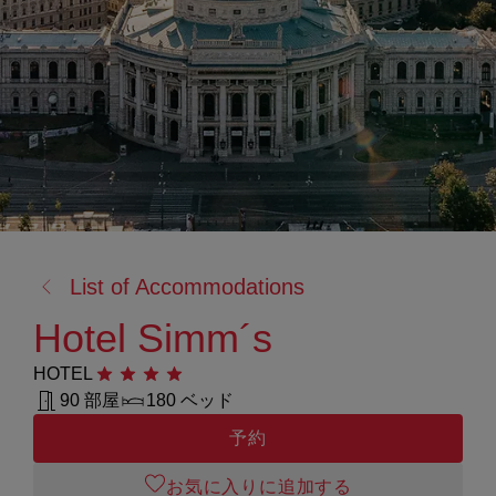
戻
List of Accommodations
る:
Hotel Simm´s
HOTEL
星4つ
90 部屋
180 ベッド
予約
お気に入りに追加する