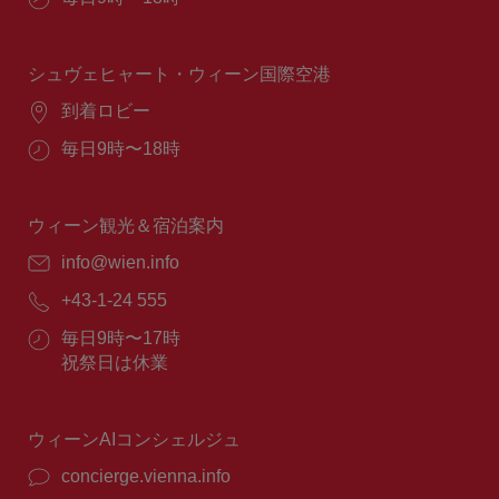
業
時
間：
シュヴェヒャート・ウィーン国際空港
場
到着ロビー
所：
営
毎日9時〜18時
業
時
間：
ウィーン観光＆宿泊案内
E
info@wien.info
メ
電
+43-1-24 555
ー
話
ル：
営
毎日9時〜17時
番
業
祝祭日は休業
号：
時
間：
ウィーンAIコンシェルジュ
concierge.vienna.info