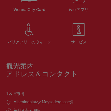
Vienna City Card
ivie アプリ
バリアフリーのウィーン
サービス
観光案内
アドレス＆コンタクト
1区旧市街
場
Albertinaplatz／Maysedergasse角
所：
営
毎日9時〜18時