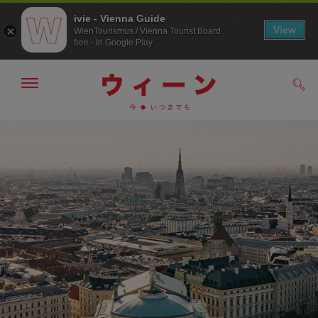
ivie - Vienna Guide
View
WienTourismus / Vienna Tourist Board
free - In Google Play
メ
検
ニ
索
ュ
/>
メ
こ
す
ー
る
ニ
の
の
ュ
ペ
表
ー
ー
示・
非
へ
ジ
表
の
示
ト
ッ
プ
へ