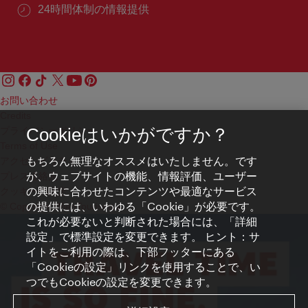
24時間体制の情報提供
お問い合わせ
Credits
プライバシーポリシー
Cookieはいかがですか？
Terms of Use
もちろん無理なオススメはいたしません。です
アクセシビリティ
が、ウェブサイトの機能、情報評価、ユーザー
プレス連絡先
の興味に合わせたコンテンツや最適なサービス
クッキーの設定
の提供には、いわゆる「Cookie」が必要です。
© Copyright WienTourismus
これが必要ないと判断された場合には、「詳細
設定」で標準設定を変更できます。 ヒント：サ
イトをご利用の際は、下部フッターにある
「Cookieの設定」リンクを使用することで、い
つでもCookieの設定を変更できます。