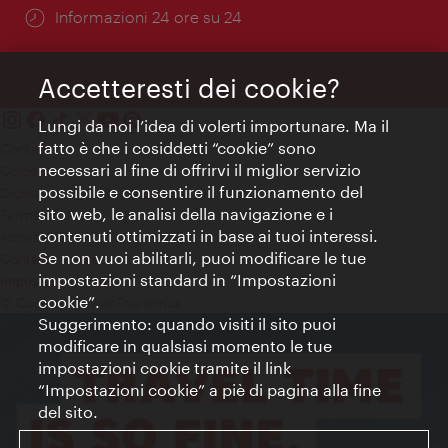
Öffnungszeiten:
Informazioni 24 ore su 24
Accetteresti dei cookie?
Lungi da noi l’idea di volerti importunare. Ma il
fatto è che i cosiddetti “cookie” sono
Contatti
necessari al fine di offrirvi il miglior servizio
Colophon
possibile e consentire il funzionamento del
Dichiarazione sulla protezione dei dati
sito web, le analisi della navigazione e i
Terms of Use
contenuti ottimizzati in base ai tuoi interessi.
Accessibilità
Se non vuoi abilitarli, puoi modificare le tue
Contatto stampa
impostazioni standard in “Impostazioni
Impostazioni cookie
cookie”.
© Copyright WienTourismus
Suggerimento: quando visiti il sito puoi
modificare in qualsiasi momento le tue
impostazioni cookie tramite il link
“Impostazioni cookie” a piè di pagina alla fine
del sito.