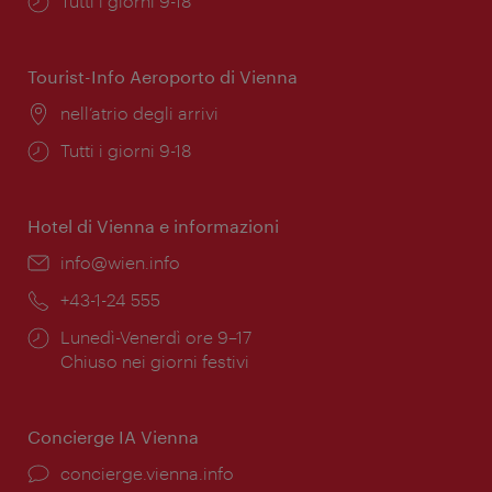
Orari
Tutti i giorni 9-18
di
apertura:
Tourist-Info Aeroporto di Vienna
Posizione:
nell’atrio degli arrivi
Orari
Tutti i giorni 9-18
di
apertura:
Hotel di Vienna e informazioni
Email:
info@wien.info
Telefono:
+43-1-24 555
Orari
Lunedì-Venerdì ore 9–17
di
Chiuso nei giorni festivi
apertura:
Concierge IA Vienna
Ort:
concierge.vienna.info