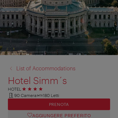
torna
List of Accommodations
a:
Hotel Simm´s
HOTEL
4 stelle
90 Camera
180 Letti
PRENOTA
AGGIUNGERE PREFERITO