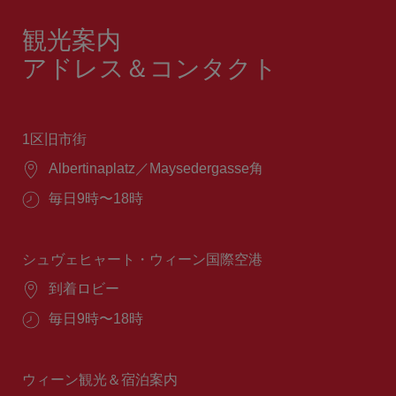
観光案内
アドレス＆コンタクト
1区旧市街
場
Albertinaplatz／Maysedergasse角
所：
営
毎日9時〜18時
業
時
間：
シュヴェヒャート・ウィーン国際空港
場
到着ロビー
所：
営
毎日9時〜18時
業
時
間：
ウィーン観光＆宿泊案内