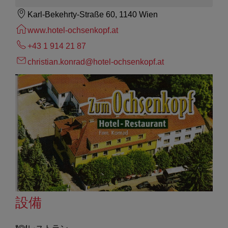
Karl-Bekehrty-Straße 60, 1140 Wien
www.hotel-ochsenkopf.at
+43 1 914 21 87
christian.konrad@hotel-ochsenkopf.at
設備