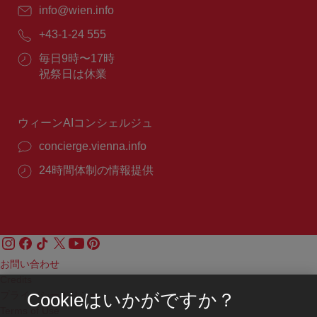
E
info@wien.info
メ
電
+43-1-24 555
ー
話
ル：
営
毎日9時〜17時
番
業
祝祭日は休業
号：
時
間：
ウィーンAIコンシェルジュ
concierge.vienna.info
24時間体制の情報提供
お問い合わせ
Credits
プライバシーポリシー
Cookieはいかがですか？
Terms of Use