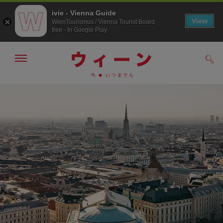
ivie - Vienna Guide
View
WienTourismus / Vienna Tourist Board
free - In Google Play
メ
検
ニ
索
ュ
/>
メ
こ
す
ー
る
ニ
の
の
ュ
ペ
表
ー
ー
示・
非
へ
ジ
表
の
示
ト
ッ
プ
へ