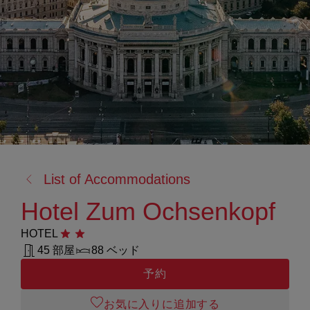
戻
List of Accommodations
る:
Hotel Zum Ochsenkopf
HOTEL
星2つ
45 部屋
88 ベッド
予約
お気に入りに追加する