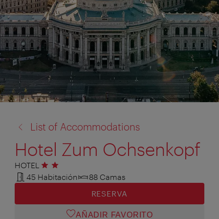
volver
List of Accommodations
a:
Hotel Zum Ochsenkopf
HOTEL
2 estrellas
45 Habitación
88 Camas
RESERVA
AÑADIR FAVORITO