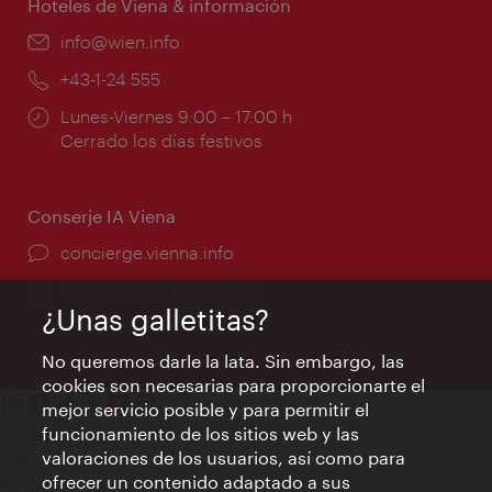
Hoteles de Viena & información
e-
info@wien.info
mail:
Teléfono:
+43-1-24 555
Horarios
Lunes-Viernes 9:00 – 17:00 h
de
Cerrado los días festivos
apertura:
Conserje IA Viena
concierge.vienna.info
Información las 24 horas
¿Unas galletitas?
No queremos darle la lata. Sin embargo, las
cookies son necesarias para proporcionarte el
mejor servicio posible y para permitir el
funcionamiento de los sitios web y las
Contacto
valoraciones de los usuarios, así como para
Aviso legal
ofrecer un contenido adaptado a sus
Política de privacidad de datos