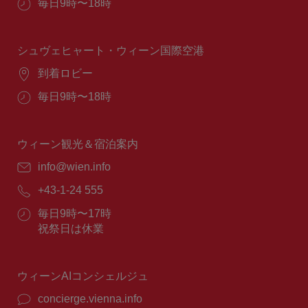
営
毎日9時〜18時
業
時
間：
シュヴェヒャート・ウィーン国際空港
場
到着ロビー
所：
営
毎日9時〜18時
業
時
間：
ウィーン観光＆宿泊案内
E
info@wien.info
メ
電
+43-1-24 555
ー
話
ル：
営
毎日9時〜17時
番
業
祝祭日は休業
号：
時
間：
ウィーンAIコンシェルジュ
concierge.vienna.info