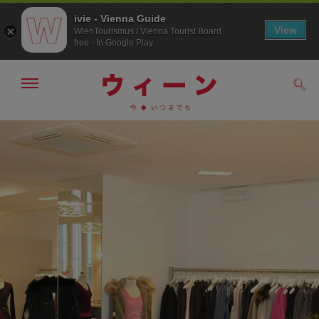
ivie - Vienna Guide
View
WienTourismus / Vienna Tourist Board
free - In Google Play
メ
検
ニ
索
ュ
メ
こ
す
ー
る
ニ
の
の
ュ
ペ
表
ー
ー
示・
非
へ
ジ
表
の
示
ト
ッ
プ
へ