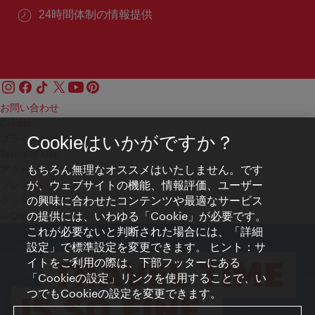
24時間体制の情報提供
お問い合わせ
Credits
プライバシーポリシー
Cookieはいかがですか？
Terms of Use
もちろん無理なオススメはいたしません。です
アクセシビリティ
が、ウェブサイトの機能、情報評価、ユーザー
プレス連絡先
の興味に合わせたコンテンツや最適なサービス
クッキーの設定
の提供には、いわゆる「Cookie」が必要です。
© Copyright WienTourismus
これが必要ないと判断された場合には、「詳細
設定」で標準設定を変更できます。 ヒント：サ
イトをご利用の際は、下部フッターにある
「Cookieの設定」リンクを使用することで、い
つでもCookieの設定を変更できます。