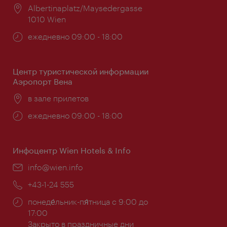
Расположение:
Albertinaplatz/Maysedergasse
1010 Wien
Часы
ежедневно 09:00 - 18:00
работы:
Центр туристической информации
Аэропорт Вена
Расположение:
в зале прилетов
Часы
ежедневно 09:00 - 18:00
работы:
Инфоцентр Wien Hotels & Info
Эл.
info@wien.info
почта:
Телефон:
+43-1-24 555
Часы
понеде́льник-пя́тница с 9:00 до
работы:
17:00
Закрыто в праздничные дни