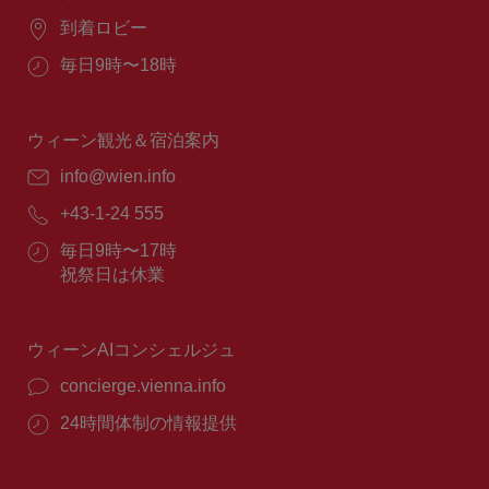
場
到着ロビー
所：
営
毎日9時〜18時
業
時
間：
ウィーン観光＆宿泊案内
E
info@wien.info
メ
電
+43-1-24 555
ー
話
ル：
営
毎日9時〜17時
番
業
祝祭日は休業
号：
時
間：
ウィーンAIコンシェルジュ
concierge.vienna.info
24時間体制の情報提供