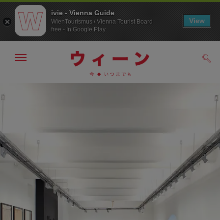
ivie - Vienna Guide
View
WienTourismus / Vienna Tourist Board
free - In Google Play
メ
検
ニ
索
ュ
メ
こ
す
ー
る
ニ
の
の
ュ
ペ
表
ー
ー
示・
非
へ
ジ
表
の
示
ト
ッ
プ
へ