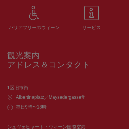
バリアフリーのウィーン
サービス
観光案内
アドレス＆コンタクト
1区旧市街
場
Albertinaplatz／Maysedergasse角
所：
営
毎日9時〜18時
業
時
間：
シュヴェヒャート・ウィーン国際空港