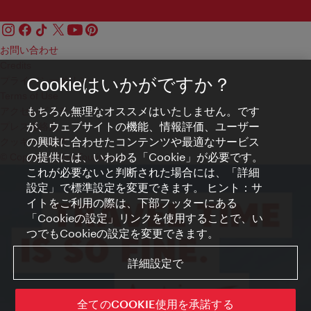
お問い合わせ
Credits
プライバシーポリシー
Cookieはいかがですか？
Terms of Use
もちろん無理なオススメはいたしません。です
アクセシビリティ
が、ウェブサイトの機能、情報評価、ユーザー
プレス連絡先
の興味に合わせたコンテンツや最適なサービス
クッキーの設定
の提供には、いわゆる「Cookie」が必要です。
© Copyright WienTourismus
これが必要ないと判断された場合には、「詳細
設定」で標準設定を変更できます。 ヒント：サ
イトをご利用の際は、下部フッターにある
「Cookieの設定」リンクを使用することで、い
つでもCookieの設定を変更できます。
詳細設定で
全てのCOOKIE使用を承諾する